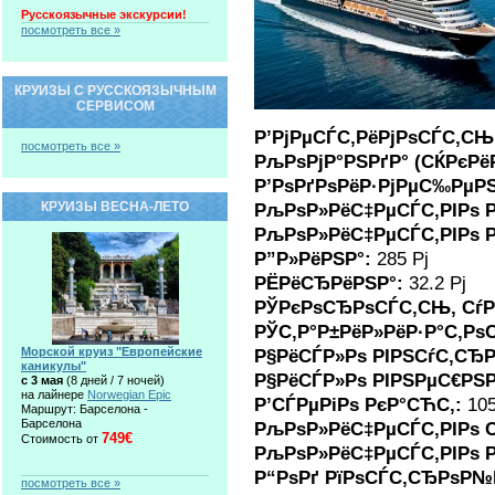
Русскоязычные экскурсии!
посмотреть все »
КРУИЗЫ С РУССКОЯЗЫЧНЫМ
СЕРВИСОМ
Р’РјРµСЃС‚РёРјРѕСЃС‚С
посмотреть все »
РљРѕРјР°РЅРґР° (СЌРєРёР
Р’РѕРґРѕРёР·РјРµС‰РµР
КРУИЗЫ ВЕСНА-ЛЕТО
РљРѕР»РёС‡РµСЃС‚РІРѕ Р
РљРѕР»РёС‡РµСЃС‚РІРѕ Р
Р”Р»РёРЅР°:
285 Рј
РЁРёСЂРёРЅР°:
32.2 Рј
РЎРєРѕСЂРѕСЃС‚СЊ, СѓР
РЎС‚Р°Р±РёР»РёР·Р°С‚Рѕ
Морской круиз "Европейские
Р§РёСЃР»Рѕ РІРЅСѓС‚СЂ
каникулы"
Р§РёСЃР»Рѕ РІРЅРµС€РЅ
c 3 мая
(8 дней / 7 ночей)
на лайнере
Norwegian Epic
Р’СЃРµРіРѕ РєР°СЋС‚:
10
Маршрут: Барселона -
Барселона
РљРѕР»РёС‡РµСЃС‚РІРѕ 
749€
Стоимость от
РљРѕР»РёС‡РµСЃС‚РІРѕ 
Р“РѕРґ РїРѕСЃС‚СЂРѕР№
посмотреть все »