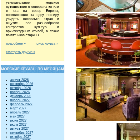
увлекательное морское
путешествие с севера на юг или
с юга на север Европы,
позволяющее за одну поездку
увидеть несколько стран и
ощутить все разнообразие
контрастов культур и
архитектурных стилей, а также
памятников старины.
подробнее »
|
поиск круиза »
смотреть другие »
МОРСКИЕ КРУИЗЫ ПО МЕСЯЦАМ
август 2026
сентябрь 2026
октябрь 2026
ноябрь 2026
декабрь 2026
январь 2027
февраль 2027
март 2027
апрель 2027
май 2027
июнь 2027
июль 2027
август 2027
сентябрь 2027
октябрь 2027