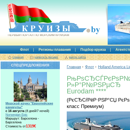
Круизы.by
ПЕРВЫЙ ПОРТАЛ ПО МОРСКИМ КРУИЗАМ
Флот
Регионы плавания
Подбор круиза
Агентст
главная
написать письмо
карта сайта
СПЕЦПРЕДЛОЖЕНИЯ
Главная
Флот
Holland America Li
РњРѕСЂСЃРєРѕР№
Р»Р°Р№РЅРµСЂ
Eurodam ****
(РєСЂСѓРёР·РЅР°СЏ РєР
Морской круиз "Европейские
класс Премиум)
каникулы"
с 16 августа
(8 дней/7 ночей)
Norwegian Epic
Маршрут: Барселона -
Барселона
1319€
Стоимость от