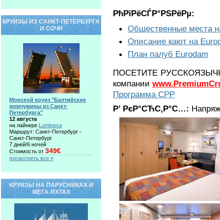
РћРїРёСЃР°РЅРёРµ:
КРУИЗЫ ИЗ САНКТ-ПЕТЕРБУРГА
Общественные места н
И СОЧИ
Описание кают на Eur
План палуб Eurodam
ПОСЕТИТЕ РУССКОЯЗЫЧНЫ
компании
www.PremiumCru
Программа CPP
Морской круиз "Балтийские
жемчужины из Санкт-
Р’ РєР°СЋС‚Р°С…:
Напряж
Петербурга"
12 августа
на лайнере
Luminosa
Маршрут: Санкт-Петербург -
Санкт-Петербург
7 дней/6 ночей
349€
Стоимость от
посмотреть все »
КРУИЗЫ НА ПАРУСНИКАХ И
МЕГА-ЯХТАХ