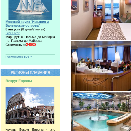
Морской круиз "Испания и
Балеарские острова"
8 августа
(8 дней/7 ночей)
Star Flyer
Маршрут: о. Пальма-де-Майорка
- о. Пальма-де-Майорка
2480$
Стоимость от
посмотреть все »
РЕГИОНЫ ПЛАВАНИЯ
Вокруг Европы
Круизы Вокруг Европы - это