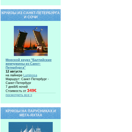
КРУИЗЫ ИЗ САНКТ-ПЕТЕРБУРГА
И СОЧИ
Морской круиз "Балтийские
жемчужины из Санкт-
Петербурга"
12 августа
на лайнере
Luminosa
Маршрут: Санкт-Петербург -
Санкт-Петербург
7 дней/6 ночей
349€
Стоимость от
посмотреть все »
КРУИЗЫ НА ПАРУСНИКАХ И
МЕГА-ЯХТАХ