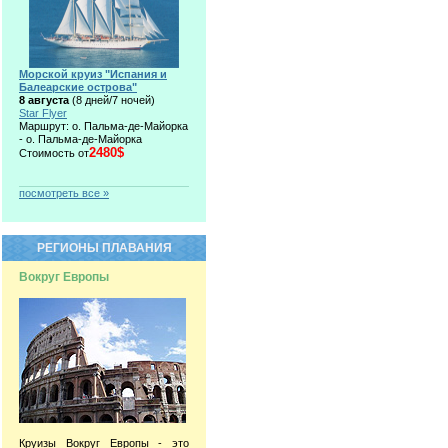
Морской круиз "Испания и
Балеарские острова"
8 августа
(8 дней/7 ночей)
Star Flyer
Маршрут: о. Пальма-де-Майорка
- о. Пальма-де-Майорка
2480$
Стоимость от
посмотреть все »
РЕГИОНЫ ПЛАВАНИЯ
Вокруг Европы
Круизы Вокруг Европы - это