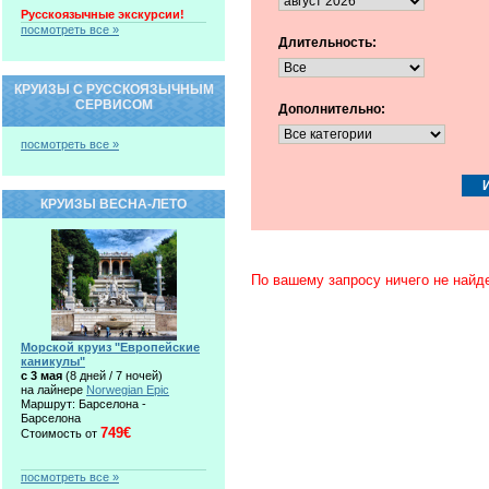
Русскоязычные экскурсии!
посмотреть все »
Длительность:
КРУИЗЫ С РУССКОЯЗЫЧНЫМ
СЕРВИСОМ
Дополнительно:
посмотреть все »
КРУИЗЫ ВЕСНА-ЛЕТО
По вашему запросу ничего не найд
Морской круиз "Европейские
каникулы"
c 3 мая
(8 дней / 7 ночей)
на лайнере
Norwegian Epic
Маршрут: Барселона -
Барселона
749€
Стоимость от
посмотреть все »