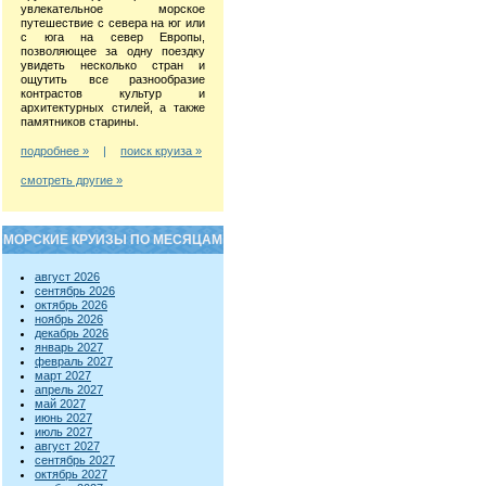
увлекательное морское
путешествие с севера на юг или
с юга на север Европы,
позволяющее за одну поездку
увидеть несколько стран и
ощутить все разнообразие
контрастов культур и
архитектурных стилей, а также
памятников старины.
подробнее »
|
поиск круиза »
смотреть другие »
МОРСКИЕ КРУИЗЫ ПО МЕСЯЦАМ
август 2026
сентябрь 2026
октябрь 2026
ноябрь 2026
декабрь 2026
январь 2027
февраль 2027
март 2027
апрель 2027
май 2027
июнь 2027
июль 2027
август 2027
сентябрь 2027
октябрь 2027