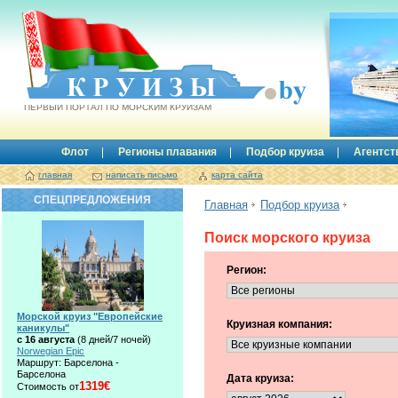
Круизы.by
ПЕРВЫЙ ПОРТАЛ ПО МОРСКИМ КРУИЗАМ
Флот
Регионы плавания
Подбор круиза
Агентст
главная
написать письмо
карта сайта
СПЕЦПРЕДЛОЖЕНИЯ
Главная
Подбор круиза
Поиск морского круиза
Регион:
Морской круиз "Европейские
Круизная компания:
каникулы"
с 16 августа
(8 дней/7 ночей)
Norwegian Epic
Маршрут: Барселона -
Барселона
Дата круиза:
1319€
Стоимость от