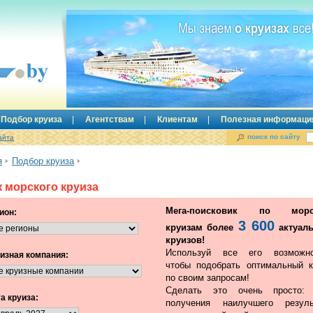
Подбор круиза
Агентствам
Клиентам
Полезная информаци
поиск по сайту
айта
я
Подбор круиза
 морского круиза
Мега-поисковик по морс
ион:
3 600
круизам более
актуал
круизов!
Используй все его возможно
изная компания:
чтобы подобрать оптимальный к
по своим запросам!
Сделать это очень просто:
а круиза:
получения наилучшего резуль