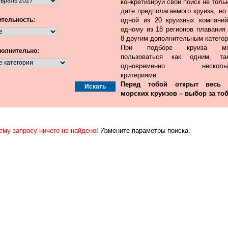
конкретизируй свой поиск не толь
дате предполагаемого круиза, но
тельность:
одной из 20 круизных компаний
одному из 18 регионов плавания 
8 другим дополнительным категор
При подборе круиза мо
олнительно:
пользоваться как одним, т
одновременно нескольк
критериями.
Перед тобой открыт весь
морских круизов – выбор за тоб
ему запросу ничего не найдено!
Измените параметры поиска.