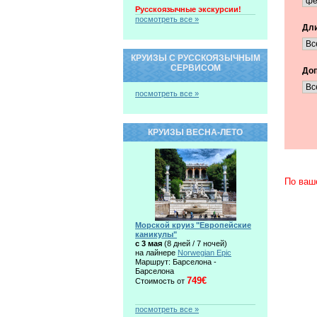
Русскоязычные экскурсии!
посмотреть все »
Дли
КРУИЗЫ С РУССКОЯЗЫЧНЫМ
СЕРВИСОМ
Доп
посмотреть все »
КРУИЗЫ ВЕСНА-ЛЕТО
По ваш
Морской круиз "Европейские
каникулы"
c 3 мая
(8 дней / 7 ночей)
на лайнере
Norwegian Epic
Маршрут: Барселона -
Барселона
749€
Стоимость от
посмотреть все »