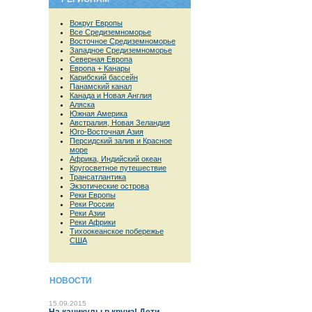
Вокруг Европы
Все Средиземноморье
Восточное Средиземноморье
Западное Средиземноморье
Северная Европа
Европа + Канары
Карибский бассейн
Панамский канал
Канада и Новая Англия
Аляска
Южная Америка
Австралия, Новая Зеландия
Юго-Восточная Азия
Персидский залив и Красное
море
Африка, Индийский океан
Кругосветное путешествие
Трансатлантика
Экзотические острова
Реки Европы
Реки России
Реки Азии
Реки Африки
Тихоокеанское побережье
США
НОВОСТИ
15.09.2015