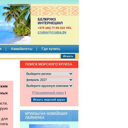
БЕЛКРУИЗ
ИНТЕРНЕШНЛ
+375 (44) 77-55-222 VEL
сruise@cruise.by
я
Авиабилеты
Где купить
ПОИСК МОРСКОГО КРУИЗА
ким
ьных
[
Расширенный поиск
]
сти,
руиз
КРУИЗЫ НА НОВЕЙШИХ
ЛАЙНЕРАХ
 для
тата