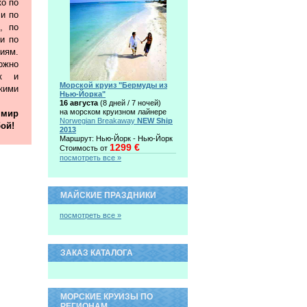
ко по
 и по
, по
и по
иям.
жно
ак и
Морской круиз "Бермуды из
ими
Нью-Йорка"
16 августа
(8 дней / 7 ночей)
на морском круизном лайнере
 мир
Norwegian Breakaway
NEW Ship
ой!
2013
Маршрут: Нью-Йорк - Нью-Йорк
1299 €
Стоимость от
посмотреть все »
МАЙСКИЕ ПРАЗДНИКИ
посмотреть все »
ЗАКАЗ КАТАЛОГА
МОРСКИЕ КРУИЗЫ ПО
РЕГИОНАМ