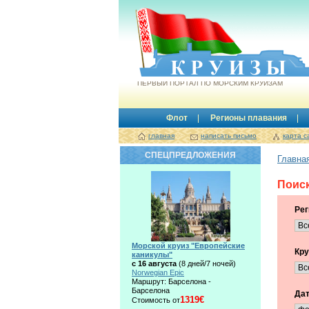
Круизы.by
ПЕРВЫЙ ПОРТАЛ ПО МОРСКИМ КРУИЗАМ
Флот
Регионы плавания
главная
написать письмо
карта с
СПЕЦПРЕДЛОЖЕНИЯ
Главна
Поиск
Рег
Морской круиз "Европейские
Кру
каникулы"
с 16 августа
(8 дней/7 ночей)
Norwegian Epic
Маршрут: Барселона -
Барселона
Дат
1319€
Стоимость от