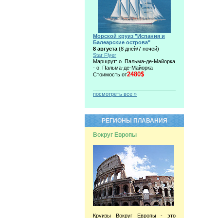
Морской круиз "Испания и
Балеарские острова"
8 августа
(8 дней/7 ночей)
Star Flyer
Маршрут: о. Пальма-де-Майорка
- о. Пальма-де-Майорка
2480$
Стоимость от
посмотреть все »
РЕГИОНЫ ПЛАВАНИЯ
Вокруг Европы
Круизы Вокруг Европы - это