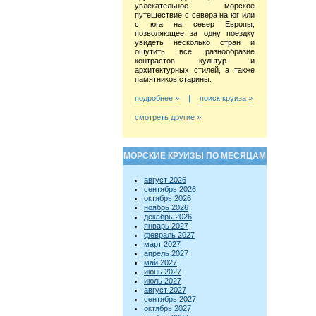
увлекательное морское
путешествие с севера на юг или
с юга на север Европы,
позволяющее за одну поездку
увидеть несколько стран и
ощутить все разнообразие
контрастов культур и
архитектурных стилей, а также
памятников старины.
подробнее »
|
поиск круиза »
смотреть другие »
МОРСКИЕ КРУИЗЫ ПО МЕСЯЦАМ
август 2026
сентябрь 2026
октябрь 2026
ноябрь 2026
декабрь 2026
январь 2027
февраль 2027
март 2027
апрель 2027
май 2027
июнь 2027
июль 2027
август 2027
сентябрь 2027
октябрь 2027