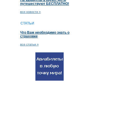
На каникулы в круиз! Дети
путешествуют БЕСПЛАТНО!
все новости »
СТАТЬИ
Что Вам необходимо знать о
страховке
все статьи »