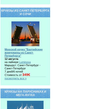
КРУИЗЫ ИЗ САНКТ-ПЕТЕРБУРГА
И СОЧИ
Морской круиз "Балтийские
жемчужины из Санкт-
Петербурга"
12 августа
на лайнере
Luminosa
Маршрут: Санкт-Петербург -
Санкт-Петербург
7 дней/6 ночей
349€
Стоимость от
посмотреть все »
КРУИЗЫ НА ПАРУСНИКАХ И
МЕГА-ЯХТАХ