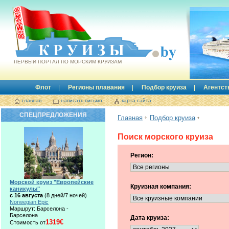
Круизы.by
ПЕРВЫЙ ПОРТАЛ ПО МОРСКИМ КРУИЗАМ
Флот
Регионы плавания
Подбор круиза
Агентст
главная
написать письмо
карта сайта
СПЕЦПРЕДЛОЖЕНИЯ
Главная
Подбор круиза
Поиск морского круиза
Регион:
Морской круиз "Европейские
Круизная компания:
каникулы"
с 16 августа
(8 дней/7 ночей)
Norwegian Epic
Маршрут: Барселона -
Барселона
Дата круиза:
1319€
Стоимость от