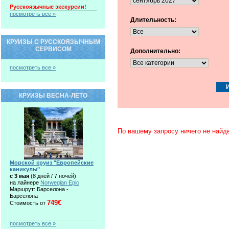
Русскоязычные экскурсии!
посмотреть все »
Длительность:
КРУИЗЫ С РУССКОЯЗЫЧНЫМ
СЕРВИСОМ
Дополнительно:
посмотреть все »
КРУИЗЫ ВЕСНА-ЛЕТО
По вашему запросу ничего не найд
Морской круиз "Европейские
каникулы"
c 3 мая
(8 дней / 7 ночей)
на лайнере
Norwegian Epic
Маршрут: Барселона -
Барселона
749€
Стоимость от
посмотреть все »