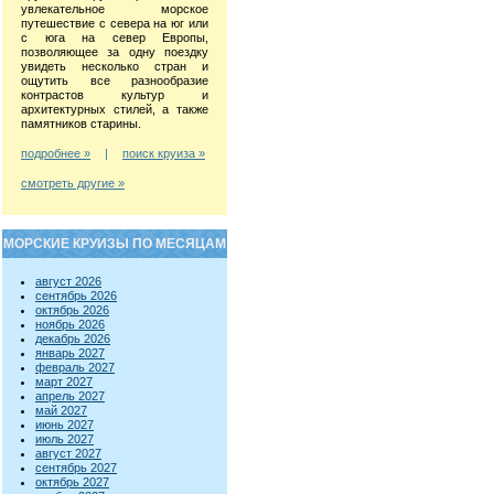
увлекательное морское
путешествие с севера на юг или
с юга на север Европы,
позволяющее за одну поездку
увидеть несколько стран и
ощутить все разнообразие
контрастов культур и
архитектурных стилей, а также
памятников старины.
подробнее »
|
поиск круиза »
смотреть другие »
МОРСКИЕ КРУИЗЫ ПО МЕСЯЦАМ
август 2026
сентябрь 2026
октябрь 2026
ноябрь 2026
декабрь 2026
январь 2027
февраль 2027
март 2027
апрель 2027
май 2027
июнь 2027
июль 2027
август 2027
сентябрь 2027
октябрь 2027