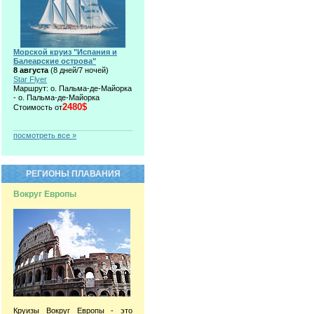
Морской круиз "Испания и
Балеарские острова"
8 августа
(8 дней/7 ночей)
Star Flyer
Маршрут: о. Пальма-де-Майорка
- о. Пальма-де-Майорка
2480$
Стоимость от
посмотреть все »
РЕГИОНЫ ПЛАВАНИЯ
Вокруг Европы
Круизы Вокруг Европы - это