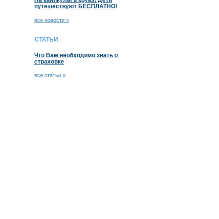
На каникулы в круиз! Дети
путешествуют БЕСПЛАТНО!
все новости »
СТАТЬИ
Что Вам необходимо знать о
страховке
все статьи »