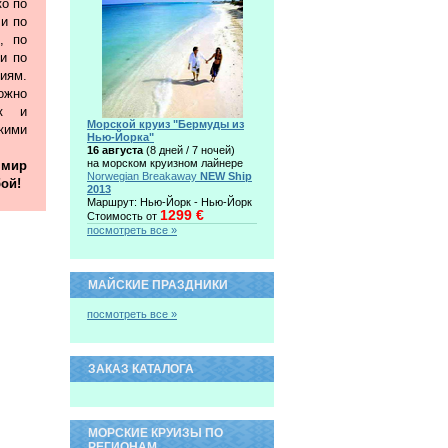
ко по
 и по
, по
и по
иям.
жно
ак и
Морской круиз "Бермуды из
ими
Нью-Йорка"
16 августа
(8 дней / 7 ночей)
на морском круизном лайнере
 мир
Norwegian Breakaway
NEW Ship
ой!
2013
Маршрут: Нью-Йорк - Нью-Йорк
1299 €
Стоимость от
посмотреть все »
МАЙСКИЕ ПРАЗДНИКИ
посмотреть все »
ЗАКАЗ КАТАЛОГА
МОРСКИЕ КРУИЗЫ ПО
РЕГИОНАМ