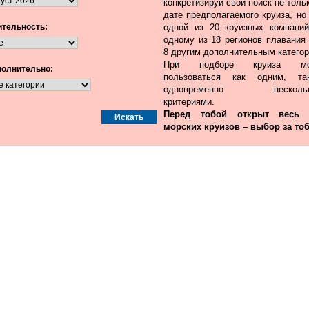
конкретизируй свой поиск не толь
дате предполагаемого круиза, но
тельность:
одной из 20 круизных компаний
одному из 18 регионов плавания 
8 другим дополнительным категор
При подборе круиза мо
олнительно:
пользоваться как одним, т
одновременно нескольк
критериями.
Перед тобой открыт весь
морских круизов – выбор за тоб