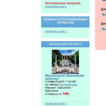
Русскоязычные экскурсии!
посмотреть все »
Дли
КРУИЗЫ С РУССКОЯЗЫЧНЫМ
СЕРВИСОМ
Доп
посмотреть все »
КРУИЗЫ ВЕСНА-ЛЕТО
Морской круиз "Европейские
каникулы"
c 3 мая
(8 дней / 7 ночей)
на лайнере
Norwegian Epic
Маршрут: Барселона -
Барселона
749€
Стоимость от
посмотреть все »