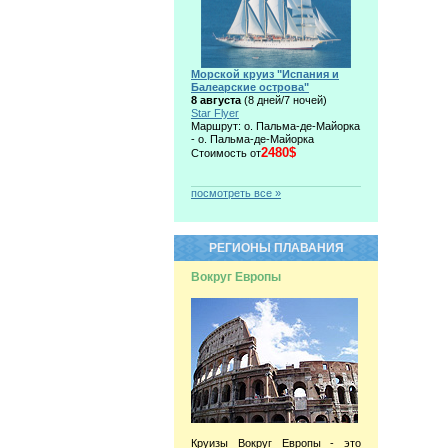
Морской круиз "Испания и
Балеарские острова"
8 августа
(8 дней/7 ночей)
Star Flyer
Маршрут: о. Пальма-де-Майорка
- о. Пальма-де-Майорка
2480$
Стоимость от
посмотреть все »
РЕГИОНЫ ПЛАВАНИЯ
Вокруг Европы
Круизы Вокруг Европы - это