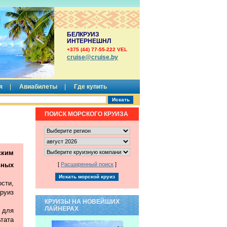
БЕЛКРУИЗ
ИНТЕРНЕШНЛ
+375 (44) 77-55-222 VEL
сruise@cruise.by
я
Авиабилеты
Где купить
ПОИСК МОРСКОГО КРУИЗА
ким
ьных
[
Расширенный поиск
]
сти,
руиз
КРУИЗЫ НА НОВЕЙШИХ
ЛАЙНЕРАХ
 для
тата