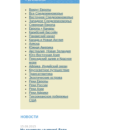
Вокруг Европы
Все Средиземноморье
Восточное Средиземноморье
Западное Средиземноморье
Северная Европа
Европа + Канары
Карибский бассейн
Панамский канал
Канада и Новая Англия
Аляска
Южная Америка
Австралия, Новая Зеландия
Юго-Восточная Азия
Персидский залив и Красное
море
Африка, Индийский океан
Кругосветное путешествие
Трансатлантика
Экзотические острова
Реки Европы
Реки России
Реки Азии
Реки Африки
Тихоокеанское побережье
США
НОВОСТИ
15.09.2015