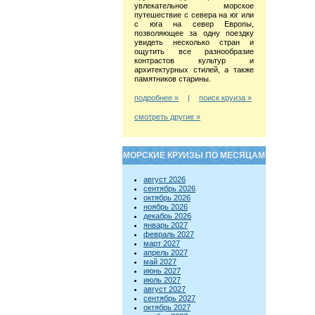
увлекательное морское
путешествие с севера на юг или
с юга на север Европы,
позволяющее за одну поездку
увидеть несколько стран и
ощутить все разнообразие
контрастов культур и
архитектурных стилей, а также
памятников старины.
подробнее »
|
поиск круиза »
смотреть другие »
МОРСКИЕ КРУИЗЫ ПО МЕСЯЦАМ
август 2026
сентябрь 2026
октябрь 2026
ноябрь 2026
декабрь 2026
январь 2027
февраль 2027
март 2027
апрель 2027
май 2027
июнь 2027
июль 2027
август 2027
сентябрь 2027
октябрь 2027