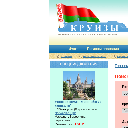
Круизы.by
ПЕРВЫЙ ПОРТАЛ ПО МОРСКИМ КРУИЗАМ
Флот
Регионы плавания
главная
написать письмо
карта с
СПЕЦПРЕДЛОЖЕНИЯ
Главна
Поиск
Рег
Морской круиз "Европейские
Кру
каникулы"
с 16 августа
(8 дней/7 ночей)
Norwegian Epic
Маршрут: Барселона -
Барселона
Дат
1319€
Стоимость от