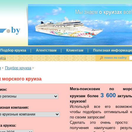
Подбор круиза
Агентствам
Клиентам
Полезная информаци
поиск по сайту
айта
я
Подбор круиза
 морского круиза
Мега-поисковик по морс
ион:
3 600
круизам более
актуал
круизов!
Используй все его возможно
изная компания:
чтобы подобрать оптимальный к
по своим запросам!
Сделать это очень просто:
а круиза:
получения наилучшего резуль