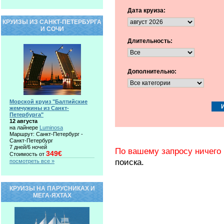
Дата круиза:
КРУИЗЫ ИЗ САНКТ-ПЕТЕРБУРГА
И СОЧИ
Длительность:
Дополнительно:
Морской круиз "Балтийские
жемчужины из Санкт-
Петербурга"
12 августа
на лайнере
Luminosa
Маршрут: Санкт-Петербург -
Санкт-Петербург
7 дней/6 ночей
По вашему запросу ничего 
349€
Стоимость от
поиска.
посмотреть все »
КРУИЗЫ НА ПАРУСНИКАХ И
МЕГА-ЯХТАХ