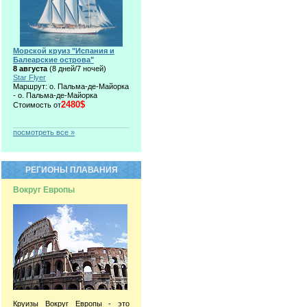
Морской круиз "Испания и
Балеарские острова"
8 августа
(8 дней/7 ночей)
Star Flyer
Маршрут: о. Пальма-де-Майорка
- о. Пальма-де-Майорка
2480$
Стоимость от
посмотреть все »
РЕГИОНЫ ПЛАВАНИЯ
Вокруг Европы
Круизы Вокруг Европы - это