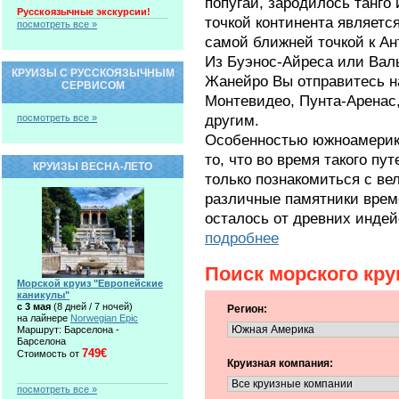
попугаи, зародилось танго
Русскоязычные экскурсии!
точкой континента являетс
посмотреть все »
самой ближней точкой к Ан
Из Буэнос-Айреса или Валь
КРУИЗЫ С РУССКОЯЗЫЧНЫМ
Жанейро Вы отправитесь н
СЕРВИСОМ
Монтевидео, Пунта-Аренас,
другим.
посмотреть все »
Особенностью южноамерика
то, что во время такого пу
КРУИЗЫ ВЕСНА-ЛЕТО
только познакомиться с ве
различные памятники време
осталось от древних инде
подробнее
Поиск морского кру
Морской круиз "Европейские
каникулы"
c 3 мая
(8 дней / 7 ночей)
Регион:
на лайнере
Norwegian Epic
Маршрут: Барселона -
Барселона
749€
Стоимость от
Круизная компания:
посмотреть все »