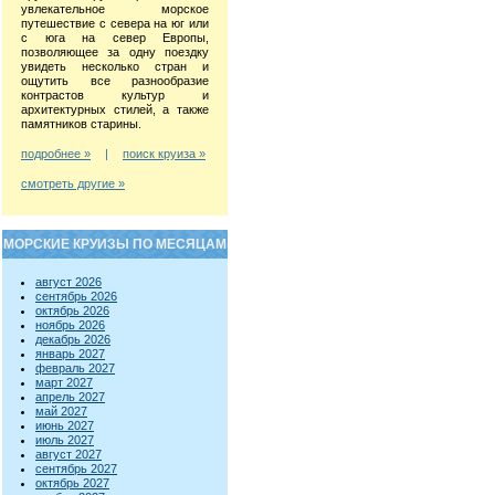
увлекательное морское
путешествие с севера на юг или
с юга на север Европы,
позволяющее за одну поездку
увидеть несколько стран и
ощутить все разнообразие
контрастов культур и
архитектурных стилей, а также
памятников старины.
подробнее »
|
поиск круиза »
смотреть другие »
МОРСКИЕ КРУИЗЫ ПО МЕСЯЦАМ
август 2026
сентябрь 2026
октябрь 2026
ноябрь 2026
декабрь 2026
январь 2027
февраль 2027
март 2027
апрель 2027
май 2027
июнь 2027
июль 2027
август 2027
сентябрь 2027
октябрь 2027