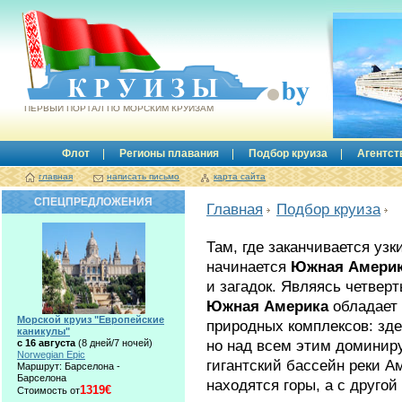
Круизы.by
ПЕРВЫЙ ПОРТАЛ ПО МОРСКИМ КРУИЗАМ
Флот
Регионы плавания
Подбор круиза
Агентст
главная
написать письмо
карта сайта
СПЕЦПРЕДЛОЖЕНИЯ
Главная
Подбор круиза
Там, где заканчивается уз
начинается
Южная Амери
и загадок. Являясь четвер
Южная Америка
обладает
Морской круиз "Европейские
природных комплексов: зде
каникулы"
но над всем этим доминиру
с 16 августа
(8 дней/7 ночей)
Norwegian Epic
гигантский бассейн реки А
Маршрут: Барселона -
Барселона
находятся горы, а с другой
1319€
Стоимость от