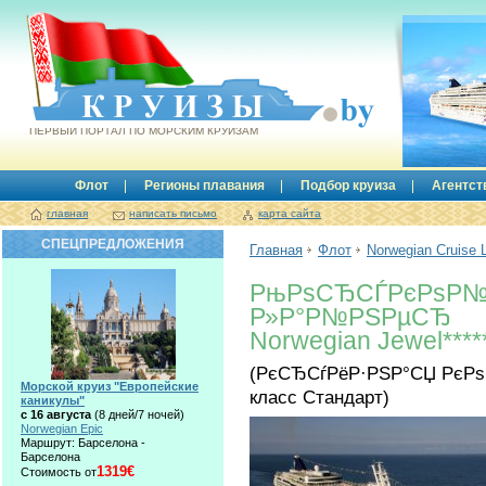
Круизы.by
ПЕРВЫЙ ПОРТАЛ ПО МОРСКИМ КРУИЗАМ
Флот
Регионы плавания
Подбор круиза
Агентст
главная
написать письмо
карта сайта
СПЕЦПРЕДЛОЖЕНИЯ
Главная
Флот
Norwegian Cruise 
РњРѕСЂСЃРєРѕР№
Р»Р°Р№РЅРµСЂ
Norwegian Jewel****
(РєСЂСѓРёР·РЅР°СЏ РєР
Морской круиз "Европейские
класс Стандарт)
каникулы"
с 16 августа
(8 дней/7 ночей)
Norwegian Epic
Маршрут: Барселона -
Барселона
1319€
Стоимость от