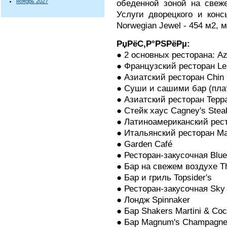
ноябрь 2027
обеденной зоной на свеже
Услуги дворецкого и конс
Norwegian Jewel - 454 м2, 
РџРёС‚Р°РЅРёРµ:
● 2 основных ресторана: Azu
● Французский ресторан Le 
● Азиатский ресторан Chin 
● Суши и сашими бар (плат
● Азиатский ресторан Teppa
● Стейк хаус Cagney's Stea
● Латиноамериканский ресто
● Итальянский ресторан Mam
● Garden Café
● Ресторан-закусочная Blue
● Бар на свежем воздухе T
● Бар и гриль Topsider's
● Ресторан-закусочная Sky 
● Лондж Spinnaker
● Бар Shakers Martini & Cock
● Бар Magnum's Champagne