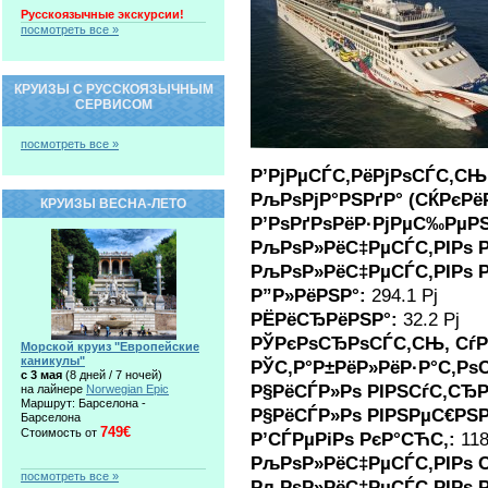
Русскоязычные экскурсии!
посмотреть все »
КРУИЗЫ С РУССКОЯЗЫЧНЫМ
СЕРВИСОМ
посмотреть все »
Р’РјРµСЃС‚РёРјРѕСЃС‚С
РљРѕРјР°РЅРґР° (СЌРєРёР
КРУИЗЫ ВЕСНА-ЛЕТО
Р’РѕРґРѕРёР·РјРµС‰РµР
РљРѕР»РёС‡РµСЃС‚РІРѕ Р
РљРѕР»РёС‡РµСЃС‚РІРѕ Р
Р”Р»РёРЅР°:
294.1 Рј
РЁРёСЂРёРЅР°:
32.2 Рј
РЎРєРѕСЂРѕСЃС‚СЊ, СѓР
Морской круиз "Европейские
каникулы"
РЎС‚Р°Р±РёР»РёР·Р°С‚Рѕ
c 3 мая
(8 дней / 7 ночей)
Р§РёСЃР»Рѕ РІРЅСѓС‚СЂ
на лайнере
Norwegian Epic
Маршрут: Барселона -
Р§РёСЃР»Рѕ РІРЅРµС€РЅ
Барселона
749€
Стоимость от
Р’СЃРµРіРѕ РєР°СЋС‚:
11
РљРѕР»РёС‡РµСЃС‚РІРѕ 
посмотреть все »
РљРѕР»РёС‡РµСЃС‚РІРѕ 