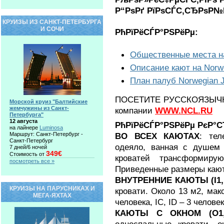
Р“РѕРґ РїРѕСЃС‚СЂРѕР№
КРУИЗЫ ИЗ САНКТ-ПЕТЕРБУРГА
И СОЧИ
РћРїРёСЃР°РЅРёРµ:
Общественные места на
Описание кают на Norw
План палуб Norwegian 
ПОСЕТИТЕ РУССКОЯЗЫЧНЫ
Морской круиз "Балтийские
жемчужины из Санкт-
компании
WWW.NCL.RU
Петербурга"
12 августа
РћРїРёСЃР°РЅРёРµ РєР°С
на лайнере
Luminosa
Маршрут: Санкт-Петербург -
ВО ВСЕХ КАЮТАХ
: тел
Санкт-Петербург
одеяло, ванная с душем
7 дней/6 ночей
349€
Стоимость от
кроватей трансформирую
посмотреть все »
Приведенные размеры кают
ВНУТРЕННИЕ КАЮТЫ (I1, IA,
КРУИЗЫ НА ПАРУСНИКАХ И
кровати. Около 13 м2, макс
МЕГА-ЯХТАХ
человека, IC, ID – 3 человек
КАЮТЫ С ОКНОМ (О1,