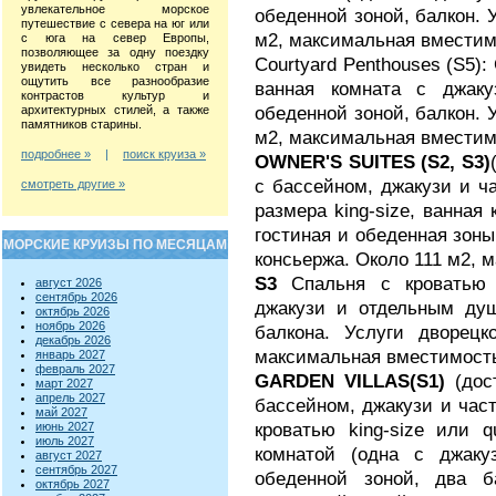
увлекательное морское
обеденной зоной, балкон. 
путешествие с севера на юг или
м2, максимальная вместимо
с юга на север Европы,
позволяющее за одну поездку
Courtyard Penthouses (S5):
увидеть несколько стран и
ощутить все разнообразие
ванная комната с джак
контрастов культур и
обеденной зоной, балкон. 
архитектурных стилей, а также
памятников старины.
м2, максимальная вместимо
подробнее »
|
поиск круиза »
OWNER'S SUITES (S2, S3)
с бассейном, джакузи и ч
смотреть другие »
размера king-size, ванная
гостиная и обеденная зоны
МОРСКИЕ КРУИЗЫ ПО МЕСЯЦАМ
консьержа. Около 111 м2, 
S3
Спальня с кроватью р
август 2026
сентябрь 2026
джакузи и отдельным душ
октябрь 2026
ноябрь 2026
балкона. Услуги дворецк
декабрь 2026
максимальная вместимость 
январь 2027
февраль 2027
GARDEN VILLAS(S1)
(дос
март 2027
апрель 2027
бассейном, джакузи и част
май 2027
кроватью king-size или q
июнь 2027
июль 2027
комнатой (одна с джаку
август 2027
сентябрь 2027
обеденной зоной, два б
октябрь 2027