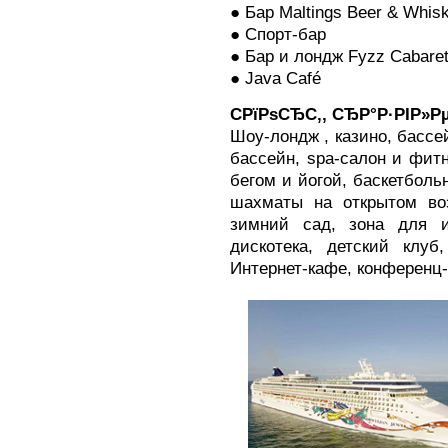
● Бар Maltings Beer & Whis
● Спорт-бар
● Бар и лондж Fyzz Cabare
● Java Café
CРїРѕСЂС‚, СЂР°Р·РІР»Р
Шоу-лондж , казино, бассе
бассейн, spa-салон и фитн
бегом и йогой, баскетболь
шахматы на открытом воз
зимний сад, зона для и
дискотека, детский клуб
Интернет-кафе, конференц-