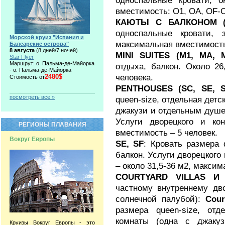
односпальные кровати, о
вместимость: О1, ОА, OF-O
КАЮТЫ С БАЛКОНОМ (B
односпальные кровати, 
Морской круиз "Испания и
максимальная вместимость:
Балеарские острова"
8 августа
(8 дней/7 ночей)
MINI SUITES (M1, MA, 
Star Flyer
Маршрут: о. Пальма-де-Майорка
отдыха, балкон. Около 2
- о. Пальма-де-Майорка
человека.
2480$
Стоимость от
PENTHOUSES (SC, SE, S
посмотреть все »
queen-size, отдельная детс
джакузи и отдельным душем
Услуги дворецкого и ко
РЕГИОНЫ ПЛАВАНИЯ
вместимость – 5 человек.
Вокруг Европы
SE, SF
: Кровать размера 
балкон. Услуги дворецкого 
– около 31,5-36 м2, максим
COURTYARD VILLAS И
частному внутреннему дв
солнечной палубой):
Cour
размера queen-size, отд
комнаты (одна с джаку
Круизы Вокруг Европы - это