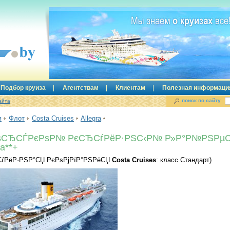
Подбор круиза
Агентствам
Клиентам
Полезная информаци
поиск по сайту
айта
я
Флот
Costa Cruises
Allegra
ѕСЂСЃРєРѕР№ РєСЂСѓРёР·РЅС‹Р№ Р»Р°Р№РЅРµ
ra**+
СѓРёР·РЅР°СЏ РєРѕРјРїР°РЅРёСЏ
Costa Cruises
: класс Стандарт)