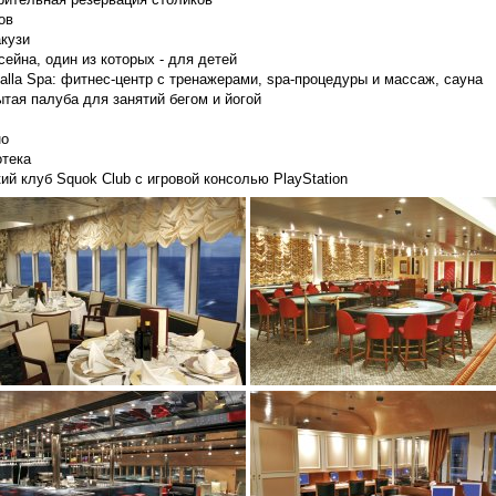
ов
акузи
сейна, один из которых - для детей
alla Spa: фитнес-центр с тренажерами, spa-процедуры и массаж, сауна
тая палуба для занятий бегом и йогой
но
отека
ий клуб Squok Club с игровой консолью PlayStation