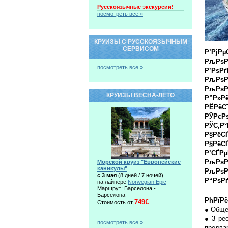
Русскоязычные экскурсии!
посмотреть все »
КРУИЗЫ С РУССКОЯЗЫЧНЫМ
СЕРВИСОМ
Р’РјРµ
РљРѕРј
посмотреть все »
Р’РѕР
РљРѕР»
РљРѕР
КРУИЗЫ ВЕСНА-ЛЕТО
Р”Р»Р
РЁРёС
РЎРєР
РЎС‚Р°
Р§РёС
Р§РёС
Р’СЃРµ
РљРѕР
Морской круиз "Европейские
каникулы"
РљРѕР
c 3 мая
(8 дней / 7 ночей)
Р“РѕР
на лайнере
Norwegian Epic
Маршрут: Барселона -
Барселона
РћРїРё
749€
Стоимость от
● Общее
● 3 рес
посмотреть все »
предва