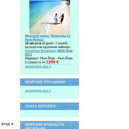
Морской круиз "Бермуды из
Нью-Йорка"
16 августа
(8 дней / 7 ночей)
на морском круизном лайнере
Norwegian Breakaway
NEW Ship
2013
Маршрут: Нью-Йорк - Нью-Йорк
1299 €
Стоимость от
посмотреть все »
МАЙСКИЕ ПРАЗДНИКИ
посмотреть все »
ЗАКАЗ КАТАЛОГА
а вход и
МОРСКИЕ КРУИЗЫ ПО
РЕГИОНАМ