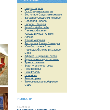
Вокруг Европы
Все Средиземноморье
Восточное Средиземноморье
Западное Средиземноморье
Северная Европа
Европа + Канары
Карибский бассейн
Панамский канал
Канада и Новая Англия
Аляска
Южная Америка
Австралия, Новая Зеландия
Юго-Восточная Азия
Персидский залив и Красное
море
Африка, Индийский океан
Кругосветное путешествие
Трансатлантика
Экзотические острова
Реки Европы
Реки России
Реки Азии
Реки Африки
Тихоокеанское побережье
США
НОВОСТИ
15.09.2015