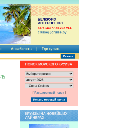
БЕЛКРУИЗ
ИНТЕРНЕШНЛ
+375 (44) 77-55-222 VEL
сruise@cruise.by
я
Авиабилеты
Где купить
ПОИСК МОРСКОГО КРУИЗА
СЂ
[
Расширенный поиск
]
КРУИЗЫ НА НОВЕЙШИХ
ЛАЙНЕРАХ