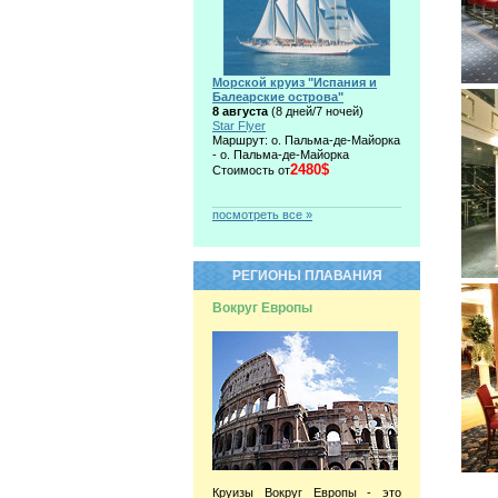
Морской круиз "Испания и
Балеарские острова"
8 августа
(8 дней/7 ночей)
Star Flyer
Маршрут: о. Пальма-де-Майорка
- о. Пальма-де-Майорка
2480$
Стоимость от
посмотреть все »
РЕГИОНЫ ПЛАВАНИЯ
Вокруг Европы
Круизы Вокруг Европы - это