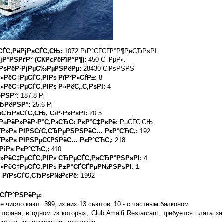
СЃС‚РёРјРѕСЃС‚СЊ:
1072 РїР°СЃСЃР°Р¶РёСЂРѕРІ
Р°РЅРґР° (СЌРєРёРїР°Р¶):
450 С‡РµР».
ґРѕРёР·РјРµС‰РµРЅРёРµ:
28430 С‚РѕРЅРЅ
РёС‡РµСЃС‚РІРѕ РїР°Р»СѓР±:
8
»РёС‡РµСЃС‚РІРѕ Р»РёС„С‚РѕРІ:
4
ёРЅР°:
187.8 Рј
ЂРёРЅР°:
25.6 Рј
ѕСЂРѕСЃС‚СЊ, СѓР·Р»РѕРІ:
20.5
Р±РёР»РёР·Р°С‚РѕСЂС‹ РєР°С‡РєРё:
РµСЃС‚СЊ
ЃР»Рѕ РІРЅСѓС‚СЂРµРЅРЅРёС… РєР°СЋС‚:
192
ЃР»Рѕ РІРЅРµС€РЅРёС… РєР°СЋС‚:
218
РіРѕ РєР°СЋС‚:
410
»РёС‡РµСЃС‚РІРѕ СЂРµСЃС‚РѕСЂР°РЅРѕРІ:
4
»РёС‡РµСЃС‚РІРѕ Р±Р°СЃСЃРµР№РЅРѕРІ:
1
ґ РїРѕСЃС‚СЂРѕР№РєРё:
1992
СЃР°РЅРёРµ:
 число кают: 399, из них 13 сьютов, 10 - с частным балконом
торана, в одном из которых, Club Amalfi Restaurant, требуется плата з
рительная резервация столиков