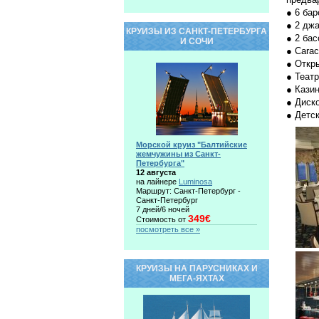
● 6 бар
● 2 дж
КРУИЗЫ ИЗ САНКТ-ПЕТЕРБУРГА
● 2 бас
И СОЧИ
● Carac
● Откры
● Театр
● Кази
● Диск
● Детск
Морской круиз "Балтийские
жемчужины из Санкт-
Петербурга"
12 августа
на лайнере
Luminosa
Маршрут: Санкт-Петербург -
Санкт-Петербург
7 дней/6 ночей
349€
Стоимость от
посмотреть все »
КРУИЗЫ НА ПАРУСНИКАХ И
МЕГА-ЯХТАХ