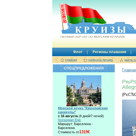
Круизы.by
ПЕРВЫЙ ПОРТАЛ ПО МОРСКИМ КРУИЗАМ
Флот
Регионы плавания
главная
написать письмо
карта с
СПЕЦПРЕДЛОЖЕНИЯ
Главна
РњР
Alleg
(РєСЂ
Морской круиз "Европейские
каникулы"
с 16 августа
(8 дней/7 ночей)
Norwegian Epic
Маршрут: Барселона -
Барселона
1319€
Стоимость от