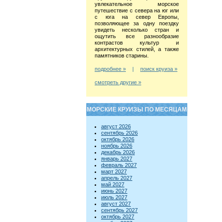
увлекательное морское
путешествие с севера на юг или
с юга на север Европы,
позволяющее за одну поездку
увидеть несколько стран и
ощутить все разнообразие
контрастов культур и
архитектурных стилей, а также
памятников старины.
подробнее »
|
поиск круиза »
смотреть другие »
МОРСКИЕ КРУИЗЫ ПО МЕСЯЦАМ
август 2026
сентябрь 2026
октябрь 2026
ноябрь 2026
декабрь 2026
январь 2027
февраль 2027
март 2027
апрель 2027
май 2027
июнь 2027
июль 2027
август 2027
сентябрь 2027
октябрь 2027