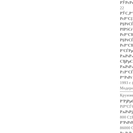
РЎРєР
22
РЎС‚Р°
РєР°С‡
Р§РёС
РІРЅС
РєР°СЋ
Р§РёС
РєР°СЋ
Р’СЃРµ
РљРѕ
СЂРµС
РљРѕ
Р±Р°С
Р“РѕР
1993 г. 
Модерни
Круизн
Р’РјР
РїР°СЃ
РљРѕРј
800 С‡
Р’РѕР
86000 