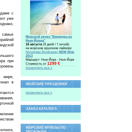
рдаме с
вот уже
однако,
в самых
Морской круиз "Бермуды из
ораблей
Нью-Йорка"
16 августа
(8 дней / 7 ночей)
ндской
на морском круизном лайнере
Norwegian Breakaway
NEW Ship
ольшого
2013
Маршрут: Нью-Йорк - Нью-Йорк
ера при
1299 €
Стоимость от
уровень
посмотреть все »
в мире,
сонал в
МАЙСКИЕ ПРАЗДНИКИ
итаются
посмотреть все »
ивания,
рточкой
ЗАКАЗ КАТАЛОГА
рмление
еством
МОРСКИЕ КРУИЗЫ ПО
злонги,
РЕГИОНАМ