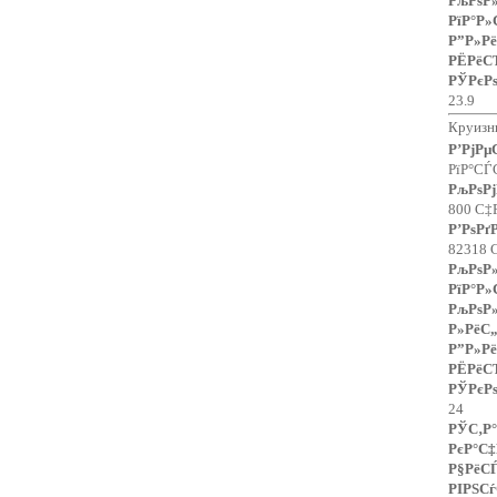
РљРѕ
РїР°Р»
Р”Р»Рё
РЁРёС
РЎРєР
23.9
Круизн
Р’РјР
РїР°СЃ
РљРѕРј
800 С‡
Р’РѕР
82318 
РљРѕ
РїР°Р»
РљРѕ
Р»РёС„
Р”Р»Рё
РЁРёС
РЎРєР
24
РЎС‚Р°
РєР°С‡
Р§РёС
РІРЅС