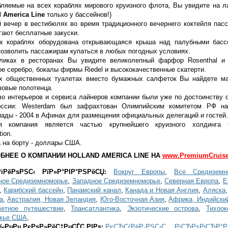
бляемые на всех кораблях мирового круизного флота, Вы увидите на л
d America Line
только у бассейнов!)
 вечер в вестибюлях во время традиционного вечернего коктейля пас
гают бесплатные закуски.
х кораблях оборудована открывающаяся крыша над палубными басс
позволить пассажирам купаться в любых погодных условиях.
ликах в ресторанах Вы увидите великолепный фарфор Rosenthal и B
ое серебро, бокалы фирмы Riedel и высококачественные скатерти.
х общественных туалетах вместо бумажных салфеток Вы найдете м
зовые полотенца.
во интерьеров и сервиса лайнеров компании были уже по достоинству 
ссии: Westerdam был зафрахтован Олимпийским комитетом РФ н
ады - 2004 в Афинах для размещения официальных делегаций и гостей.
я компания является частью крупнейшего круизного холдинга C
tion.
 на борту - доллары США.
БНЕЕ О КОМПАНИИ HOLLAND AMERICA LINE НА
www.PremiumCruise
іРёРѕРЅС‹ РїР»Р°РІР°РЅРёСЏ:
Вокруг Европы
,
Все Средиземн
ное Средиземноморье
,
Западное Средиземноморье
,
Северная Европа
,
Е
,
Карибский бассейн
,
Панамский канал
,
Канада и Новая Англия
,
Аляска
а
,
Австралия, Новая Зеландия
,
Юго-Восточная Азия
,
Африка, Индийски
ветное путешествие
,
Трансатлантика
,
Экзотические острова
,
Тихоок
жье США
,
‰РµРµ РєРѕР»РёС‡РµСЃС‚РІРѕ:
РєСЂСѓРёР·РЅС‹С… РїСЂРѕРіСЂР°Рј