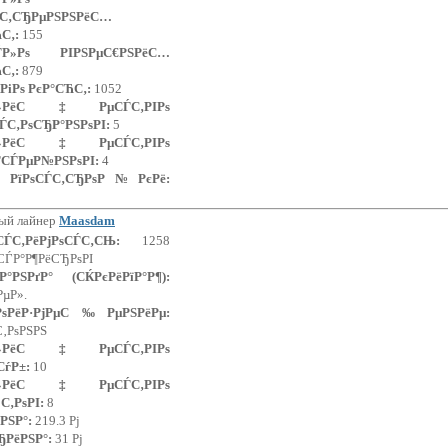
ѓС‚СЂРµРЅРЅРёС…
С‚:
155
ЃР»Рѕ РІРЅРµС€РЅРёС…
С‚:
879
РіРѕ РєР°СЋС‚:
1052
Р»РёС‡РµСЃС‚РІРѕ
ЃС‚РѕСЂР°РЅРѕРІ:
5
Р»РёС‡РµСЃС‚РІРѕ
ЃСЃРµР№РЅРѕРІ:
4
ґ РїРѕСЃС‚СЂРѕР№РєРё:
ый лайнер
Maasdam
µСЃС‚РёРјРѕСЃС‚СЊ:
1258
СЃР°Р¶РёСЂРѕРІ
Р°РЅРґР° (СЌРєРёРїР°Р¶):
РµР».
ґРѕРёР·РјРµС‰РµРЅРёРµ:
С‚РѕРЅРЅ
Р»РёС‡РµСЃС‚РІРѕ
СѓР±:
10
Р»РёС‡РµСЃС‚РІРѕ
С‚РѕРІ:
8
РЅР°:
219.3 Рј
ЂРёРЅР°:
31 Рј