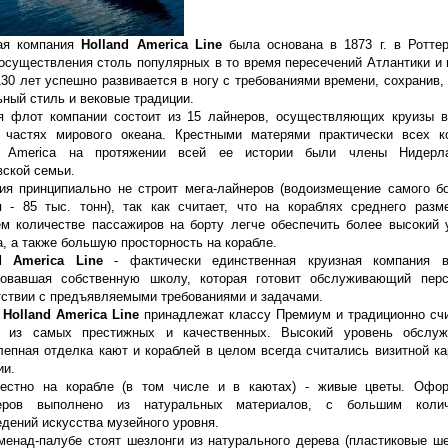
ая компания
Holland America Line
была основана в 1873 г. в Ротте
осуществления столь популярных в то время пересечений Атлантики и 
130 лет успешно развивается в ногу с требованиями времени, сохранив, 
ьный стиль и вековые традиции.
я флот компании состоит из 15 лайнеров, осуществляющих круизы 
 частях мирового океана. Крестными матерями практически всех к
nd America на протяжении всей ее истории были члены Нидерла
вской семьи.
ия принципиально не строит мега-лайнеров (водоизмещение самого б
я - 85 тыс. тонн), так как считает, что на кораблях среднего разм
м количестве пассажиров на борту легче обеспечить более высокий 
а, а также большую просторность на корабле.
d America Line
- фактически единственная круизная компания 
зовавшая собственную школу, которая готовит обслуживающий пер
тствии с предъявляемыми требованиями и задачами.
ы
Holland America Line
принадлежат классу Премиум и традиционно сч
 из самых престижных и качественных. Высокий уровень обслуж
лепная отделка кают и кораблей в целом всегда считались визитной ка
ии.
естно на корабле (в том числе и в каютах) - живые цветы. Офо
ьеров выполнено из натуральных материалов, с большим колич
едений искусства музейного уровня.
менад-палубе стоят шезлонги из натурального дерева (пластиковые ше