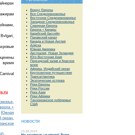
айнерах
Вокруг Европы
сажирам
Все Средиземноморье
Восточное Средиземноморье
Западное Средиземноморье
ейнами,
Северная Европа
Европа + Канары
Карибский бассейн
vlgari,
Панамский канал
Канада и Новая Англия
Аляска
ахровые
Южная Америка
Австралия, Новая Зеландия
оценены
Юго-Восточная Азия
Персидский залив и Красное
а время
море
Африка, Индийский океан
Кругосветное путешествие
arnival
Трансатлантика
Экзотические острова
Реки Европы
Реки России
s.ru
Реки Азии
Реки Африки
Тихоокеанское побережье
оморье
,
США
вропа +
,
Южная
й океан
,
НОВОСТИ
еанское
15.09.2015
Рј