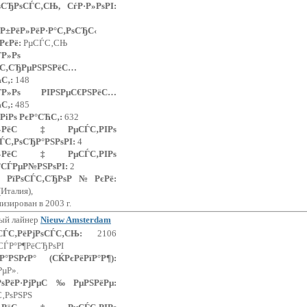
ѕСЂРѕСЃС‚СЊ, СѓР·Р»РѕРІ:
Р±РёР»РёР·Р°С‚РѕСЂС‹
РєРё:
РµСЃС‚СЊ
ЃР»Рѕ
ѓС‚СЂРµРЅРЅРёС…
С‚:
148
ЃР»Рѕ РІРЅРµС€РЅРёС…
С‚:
485
РіРѕ РєР°СЋС‚:
632
Р»РёС‡РµСЃС‚РІРѕ
ЃС‚РѕСЂР°РЅРѕРІ:
4
Р»РёС‡РµСЃС‚РІРѕ
ЃСЃРµР№РЅРѕРІ:
2
ґ РїРѕСЃС‚СЂРѕР№РєРё:
(Италия),
зирован в 2003 г.
ый лайнер
Nieuw Amsterdam
µСЃС‚РёРјРѕСЃС‚СЊ:
2106
СЃР°Р¶РёСЂРѕРІ
Р°РЅРґР° (СЌРєРёРїР°Р¶):
РµР».
ґРѕРёР·РјРµС‰РµРЅРёРµ:
С‚РѕРЅРЅ