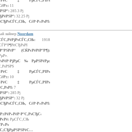
Р»РёС‡РµСЃС‚РІРѕ
СѓР±:
11
РЅР°:
285.3 Рј
ЂРёРЅР°:
32.25 Рј
ѕСЂРѕСЃС‚СЊ, СѓР·Р»РѕРІ:
ый лайнер
Noordam
µСЃС‚РёРјРѕСЃС‚СЊ:
1918
СЃР°Р¶РёСЂРѕРІ
Р°РЅРґР° (СЌРєРёРїР°Р¶):
РµР».
ґРѕРёР·РјРµС‰РµРЅРёРµ:
С‚РѕРЅРЅ
Р»РёС‡РµСЃС‚РІРѕ
СѓР±:
10
Р»РёС‡РµСЃС‚РІРѕ
С‚РѕРІ:
7
РЅР°:
285 Рј
ЂРёРЅР°:
32 Рј
ѕСЂРѕСЃС‚СЊ, СѓР·Р»РѕРІ:
Р±РёР»РёР·Р°С‚РѕСЂС‹
РєРё:
РµСЃС‚СЊ
ЃР»Рѕ
ѓС‚СЂРµРЅРЅРёС…