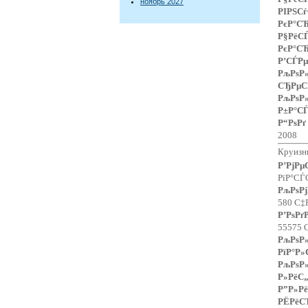
ноябрь 2027
РІРЅС
РєР°СЋ
Р§РёС
РєР°СЋ
Р’СЃРµ
РљРѕ
СЂРµС
РљРѕ
Р±Р°С
Р“РѕР
2008
Круизн
Р’РјР
РїР°СЃ
РљРѕРј
580 С‡
Р’РѕР
55575 
РљРѕ
РїР°Р»
РљРѕ
Р»РёС„
Р”Р»Рё
РЁРёС