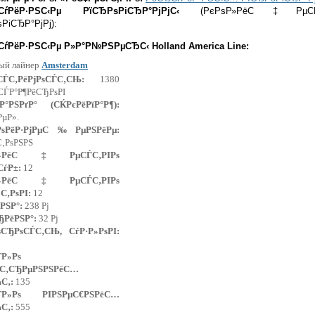
ѓРёР·РЅС‹Рµ РїСЂРѕРіСЂР°РјРјС‹
(РєРѕР»РёС‡РµСЃС
РіСЂР°РјРј):
РёР·РЅС‹Рµ Р»Р°Р№РЅРµСЂС‹ Holland America Line:
ый лайнер
Amsterdam
µСЃС‚РёРјРѕСЃС‚СЊ:
1380
СЃР°Р¶РёСЂРѕРІ
Р°РЅРґР° (СЌРєРёРїР°Р¶):
РµР».
ґРѕРёР·РјРµС‰РµРЅРёРµ:
С‚РѕРЅРЅ
Р»РёС‡РµСЃС‚РІРѕ
СѓР±:
12
Р»РёС‡РµСЃС‚РІРѕ
С‚РѕРІ:
12
РЅР°:
238 Рј
ЂРёРЅР°:
32 Рј
ѕСЂРѕСЃС‚СЊ, СѓР·Р»РѕРІ:
ЃР»Рѕ
ѓС‚СЂРµРЅРЅРёС…
С‚:
135
ЃР»Рѕ РІРЅРµС€РЅРёС…
С‚:
555