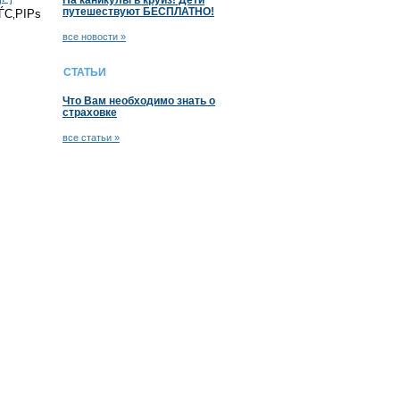
На каникулы в круиз! Дети
путешествуют БЕСПЛАТНО!
‚РІРѕ
все новости »
СТАТЬИ
Что Вам необходимо знать о
страховке
все статьи »