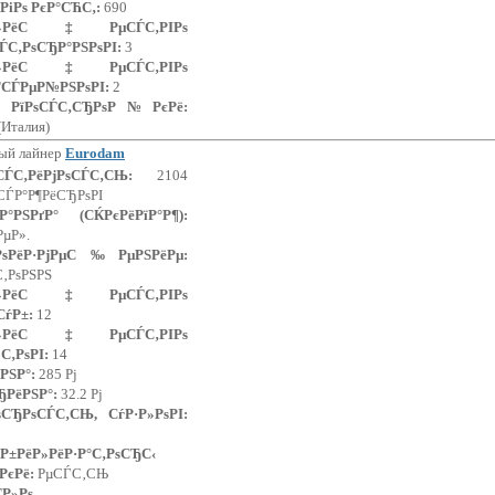
РіРѕ РєР°СЋС‚:
690
Р»РёС‡РµСЃС‚РІРѕ
ЃС‚РѕСЂР°РЅРѕРІ:
3
Р»РёС‡РµСЃС‚РІРѕ
ЃСЃРµР№РЅРѕРІ:
2
ґ РїРѕСЃС‚СЂРѕР№РєРё:
 (Италия)
ый лайнер
Eurodam
µСЃС‚РёРјРѕСЃС‚СЊ:
2104
СЃР°Р¶РёСЂРѕРІ
Р°РЅРґР° (СЌРєРёРїР°Р¶):
РµР».
ґРѕРёР·РјРµС‰РµРЅРёРµ:
С‚РѕРЅРЅ
Р»РёС‡РµСЃС‚РІРѕ
СѓР±:
12
Р»РёС‡РµСЃС‚РІРѕ
С‚РѕРІ:
14
РЅР°:
285 Рј
ЂРёРЅР°:
32.2 Рј
ѕСЂРѕСЃС‚СЊ, СѓР·Р»РѕРІ:
Р±РёР»РёР·Р°С‚РѕСЂС‹
РєРё:
РµСЃС‚СЊ
ЃР»Рѕ