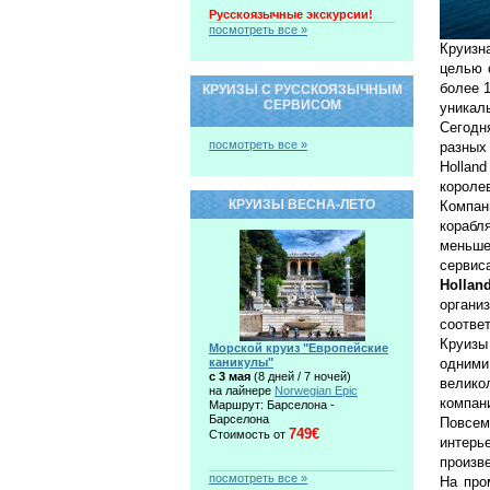
Русскоязычные экскурсии!
посмотреть все »
Круизн
целью 
более 
КРУИЗЫ С РУССКОЯЗЫЧНЫМ
СЕРВИСОМ
уникал
Сегодн
посмотреть все »
разных
Holla
короле
КРУИЗЫ ВЕСНА-ЛЕТО
Компан
корабл
меньше
сервис
Hollan
органи
соотве
Круиз
Морской круиз "Европейские
каникулы"
одними
c 3 мая
(8 дней / 7 ночей)
велико
на лайнере
Norwegian Epic
компан
Маршрут: Барселона -
Барселона
Повсем
749€
Стоимость от
интер
произв
посмотреть все »
На про