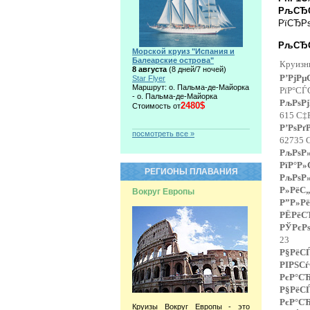
РљСЂС
РїСЂРѕ
РљСЂСѓ
Морской круиз "Испания и
Балеарские острова"
Круизн
8 августа
(8 дней/7 ночей)
Р’РјР
Star Flyer
Маршрут: о. Пальма-де-Майорка
РїР°СЃ
- о. Пальма-де-Майорка
РљРѕРј
2480$
Стоимость от
615 С‡
Р’РѕР
посмотреть все »
62735 
РљРѕ
РїР°Р»
РЕГИОНЫ ПЛАВАНИЯ
РљРѕ
Р»РёС„
Вокруг Европы
Р”Р»Рё
РЁРёС
РЎРєР
23
Р§РёС
РІРЅС
РєР°СЋ
Р§РёС
РєР°СЋ
Круизы Вокруг Европы - это