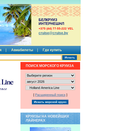
БЕЛКРУИЗ
ИНТЕРНЕШНЛ
+375 (44) 77-55-222 VEL
сruise@cruise.by
я
Авиабилеты
Где купить
ПОИСК МОРСКОГО КРУИЗА
[
Расширенный поиск
]
КРУИЗЫ НА НОВЕЙШИХ
ЛАЙНЕРАХ