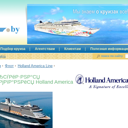
Подбор круиза
Агентствам
Клиентам
Полезная информаци
поиск по сайту
айта
я
Флот
Holland America Line
ЂСѓРёР·РЅР°СЏ
РјРїР°РЅРёСЏ Holland America