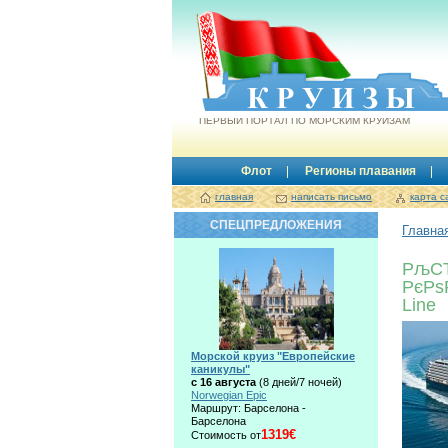
Круизы.by
ПЕРВЫЙ ПОРТАЛ ПО МОРСКИМ КРУИЗАМ
Флот
Регионы плавания
главная
написать письмо
карта с
СПЕЦПРЕДЛОЖЕНИЯ
Главна
РљС
РєРѕ
Line
Морской круиз "Европейские
каникулы"
с 16 августа
(8 дней/7 ночей)
Norwegian Epic
Маршрут: Барселона -
Барселона
1319€
Стоимость от