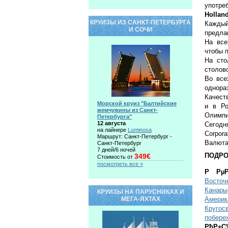
употре
Hollan
КРУИЗЫ ИЗ САНКТ-ПЕТЕРБУРГА
Каждый
И СОЧИ
предла
На все
чтобы 
На сто
столов
Во все
однора
Качест
Морской круиз "Балтийские
и в Ро
жемчужины из Санкт-
Олимпи
Петербурга"
12 августа
Сегодн
на лайнере
Luminosa
Corpora
Маршрут: Санкт-Петербург -
Валюта
Санкт-Петербург
7 дней/6 ночей
ПОДРО
349€
Стоимость от
посмотреть все »
Р РµР
Восточ
Канары
КРУИЗЫ НА ПАРУСНИКАХ И
МЕГА-ЯХТАХ
Америк
Кругос
побере
РћР±С