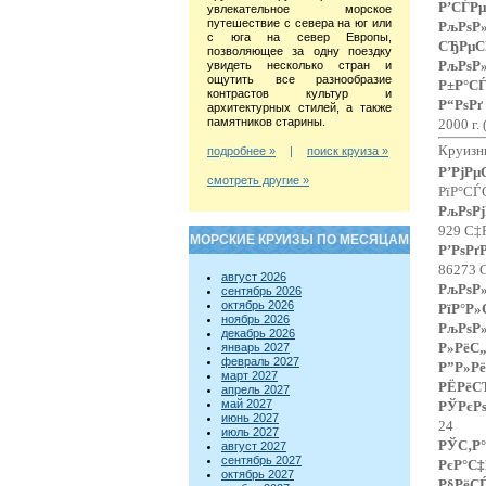
Р’СЃРµ
увлекательное морское
путешествие с севера на юг или
РљРѕ
с юга на север Европы,
СЂРµС
позволяющее за одну поездку
РљРѕ
увидеть несколько стран и
ощутить все разнообразие
Р±Р°С
контрастов культур и
Р“РѕР
архитектурных стилей, а также
памятников старины.
2000 г.
Круизн
подробнее »
|
поиск круиза »
Р’РјР
смотреть другие »
РїР°СЃ
РљРѕРј
929 С‡
МОРСКИЕ КРУИЗЫ ПО МЕСЯЦАМ
Р’РѕР
86273 
август 2026
РљРѕ
сентябрь 2026
октябрь 2026
РїР°Р»
ноябрь 2026
РљРѕ
декабрь 2026
Р»РёС„
январь 2027
февраль 2027
Р”Р»Рё
март 2027
РЁРёС
апрель 2027
май 2027
РЎРєР
июнь 2027
24
июль 2027
РЎС‚Р°
август 2027
сентябрь 2027
РєР°С‡
октябрь 2027
Р§РёС