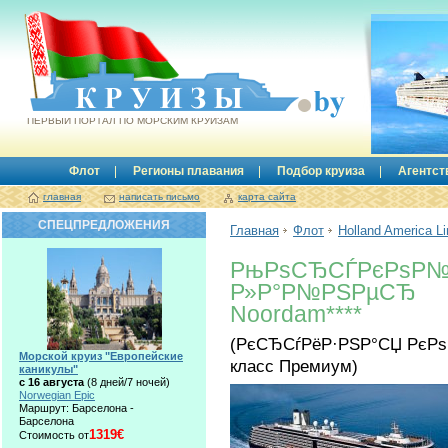
Круизы.by
ПЕРВЫЙ ПОРТАЛ ПО МОРСКИМ КРУИЗАМ
Флот
Регионы плавания
Подбор круиза
Агентст
главная
написать письмо
карта сайта
СПЕЦПРЕДЛОЖЕНИЯ
Главная
Флот
Holland America Li
РњРѕСЂСЃРєРѕР№
Р»Р°Р№РЅРµСЂ
Noordam****
(РєСЂСѓРёР·РЅР°СЏ РєР
Морской круиз "Европейские
класс Премиум)
каникулы"
с 16 августа
(8 дней/7 ночей)
Norwegian Epic
Маршрут: Барселона -
Барселона
1319€
Стоимость от