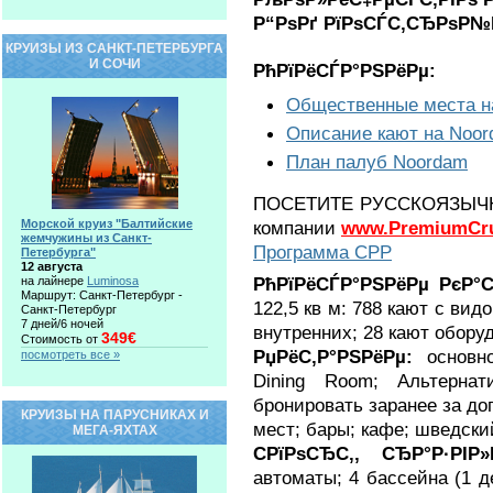
Р“РѕРґ РїРѕСЃС‚СЂРѕР№
КРУИЗЫ ИЗ САНКТ-ПЕТЕРБУРГА
И СОЧИ
РћРїРёСЃР°РЅРёРµ:
Общественные места н
Описание кают на Noo
План палуб Noordam
ПОСЕТИТЕ РУССКОЯЗЫЧНЫ
Морской круиз "Балтийские
компании
www.PremiumCru
жемчужины из Санкт-
Программа CPP
Петербурга"
12 августа
РћРїРёСЃР°РЅРёРµ РєР°
на лайнере
Luminosa
Маршрут: Санкт-Петербург -
122,5 кв м: 788 кают с вид
Санкт-Петербург
7 дней/6 ночей
внутренних; 28 кают обору
349€
Стоимость от
РџРёС‚Р°РЅРёРµ:
основн
посмотреть все »
Dining Room; Альтернат
бронировать заранее за доп
КРУИЗЫ НА ПАРУСНИКАХ И
мест; бары; кафе; шведски
МЕГА-ЯХТАХ
CРїРѕСЂС‚, СЂР°Р·Р
автоматы; 4 бассейна (1 д