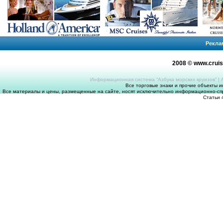
Рекла
2008 © www.crui
Информационная система “Азбука морских круизов”
|
Все торговые знаки и прочие объекты 
Все материалы и цены, размещенные на сайте, носят исключительно информационно-спр
Статьи 