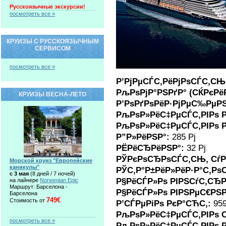
Русскоязычные экскурсии!
посмотреть все »
КРУИЗЫ С РУССКОЯЗЫЧНЫМ
СЕРВИСОМ
посмотреть все »
Р’РјРµСЃС‚РёРјРѕСЃС‚С
РљРѕРјР°РЅРґР° (СЌРєРёР
КРУИЗЫ ВЕСНА-ЛЕТО
Р’РѕРґРѕРёР·РјРµС‰РµР
РљРѕР»РёС‡РµСЃС‚РІРѕ Р
РљРѕР»РёС‡РµСЃС‚РІРѕ Р
Р”Р»РёРЅР°:
285 Рј
РЁРёСЂРёРЅР°:
32 Рј
РЎРєРѕСЂРѕСЃС‚СЊ, СѓР
Морской круиз "Европейские
каникулы"
РЎС‚Р°Р±РёР»РёР·Р°С‚Рѕ
c 3 мая
(8 дней / 7 ночей)
Р§РёСЃР»Рѕ РІРЅСѓС‚СЂ
на лайнере
Norwegian Epic
Маршрут: Барселона -
Р§РёСЃР»Рѕ РІРЅРµС€РЅ
Барселона
749€
Стоимость от
Р’СЃРµРіРѕ РєР°СЋС‚:
95
РљРѕР»РёС‡РµСЃС‚РІРѕ 
посмотреть все »
РљРѕР»РёС‡РµСЃС‚РІРѕ 