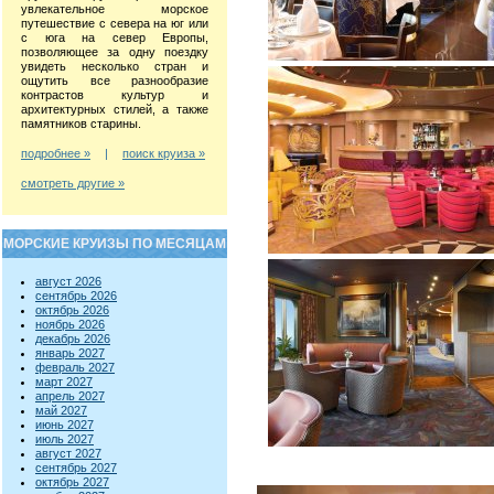
увлекательное морское
путешествие с севера на юг или
с юга на север Европы,
позволяющее за одну поездку
увидеть несколько стран и
ощутить все разнообразие
контрастов культур и
архитектурных стилей, а также
памятников старины.
подробнее »
|
поиск круиза »
смотреть другие »
МОРСКИЕ КРУИЗЫ ПО МЕСЯЦАМ
август 2026
сентябрь 2026
октябрь 2026
ноябрь 2026
декабрь 2026
январь 2027
февраль 2027
март 2027
апрель 2027
май 2027
июнь 2027
июль 2027
август 2027
сентябрь 2027
октябрь 2027