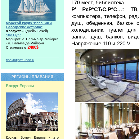
170 мест, библиотека.
Р’ РєР°СЋС‚Р°С…:
ТВ
компьютера, телефон, ради
душ, обеденная, балкон с
Морской круиз "Испания и
Балеарские острова"
холодильник, туалет для 
8 августа
(8 дней/7 ночей)
Star Flyer
ванна, душ, балкон, вид
Маршрут: о. Пальма-де-Майорка
Напряжение 110 и 220 V.
- о. Пальма-де-Майорка
2480$
Стоимость от
посмотреть все »
РЕГИОНЫ ПЛАВАНИЯ
Вокруг Европы
Круизы Вокруг Европы - это