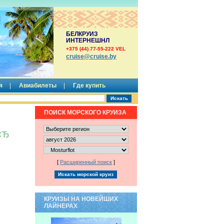
БЕЛКРУИЗ
ИНТЕРНЕШНЛ
+375 (44) 77-55-222 VEL
сruise@cruise.by
я
Авиабилеты
Где купить
ПОИСК МОРСКОГО КРУИЗА
СЂ
[
Расширенный поиск
]
КРУИЗЫ НА НОВЕЙШИХ
ЛАЙНЕРАХ