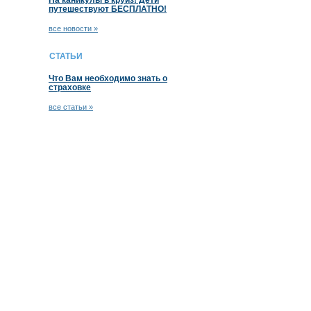
На каникулы в круиз! Дети
путешествуют БЕСПЛАТНО!
все новости »
СТАТЬИ
Что Вам необходимо знать о
страховке
все статьи »