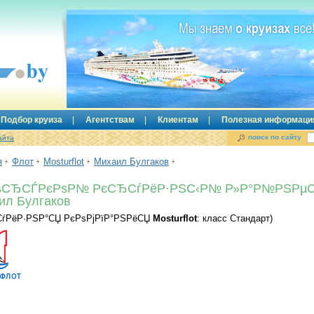
Подбор круиза
Агентствам
Клиентам
Полезная информаци
поиск по сайту
айта
я
Флот
Mosturflot
Михаил Булгаков
ѕСЂСЃРєРѕР№ РєСЂСѓРёР·РЅС‹Р№ Р»Р°Р№РЅРµ
ил Булгаков
СѓРёР·РЅР°СЏ РєРѕРјРїР°РЅРёСЏ
Mosturflot
: класс Стандарт)