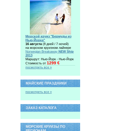
Морской круиз "Бермуды из
Нью-Йорка"
16 августа
(8 дней / 7 ночей)
на морском круизном лайнере
Norwegian Breakaway
NEW Ship
2013
Маршрут: Нью-Йорк - Нью-Йорк
1299 €
Стоимость от
посмотреть все »
МАЙСКИЕ ПРАЗДНИКИ
посмотреть все »
ЗАКАЗ КАТАЛОГА
МОРСКИЕ КРУИЗЫ ПО
РЕГИОНАМ