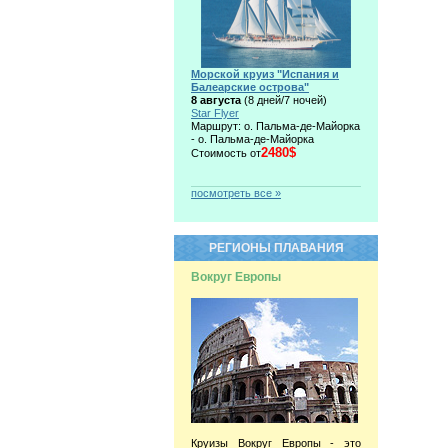
Морской круиз "Испания и
Балеарские острова"
8 августа
(8 дней/7 ночей)
Star Flyer
Маршрут: о. Пальма-де-Майорка
- о. Пальма-де-Майорка
2480$
Стоимость от
посмотреть все »
РЕГИОНЫ ПЛАВАНИЯ
Вокруг Европы
Круизы Вокруг Европы - это