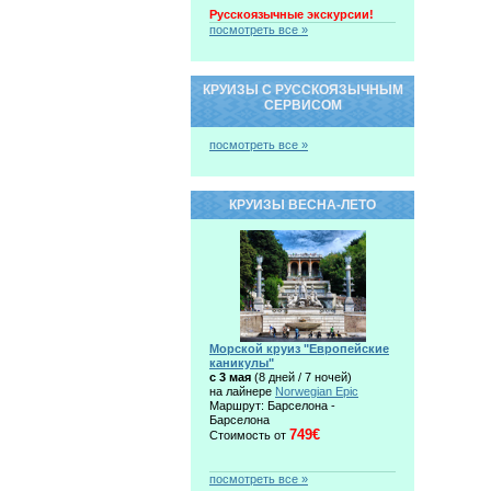
Русскоязычные экскурсии!
посмотреть все »
КРУИЗЫ С РУССКОЯЗЫЧНЫМ
СЕРВИСОМ
посмотреть все »
КРУИЗЫ ВЕСНА-ЛЕТО
Морской круиз "Европейские
каникулы"
c 3 мая
(8 дней / 7 ночей)
на лайнере
Norwegian Epic
Маршрут: Барселона -
Барселона
749€
Стоимость от
посмотреть все »