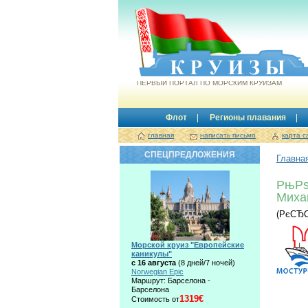
Круизы.by
ПЕРВЫЙ ПОРТАЛ ПО МОРСКИМ КРУИЗАМ
Флот
Регионы плавания
главная
написать письмо
карта с
СПЕЦПРЕДЛОЖЕНИЯ
Главна
РњР
Миха
(РєСЂ
Морской круиз "Европейские
каникулы"
с 16 августа
(8 дней/7 ночей)
Norwegian Epic
Маршрут: Барселона -
Барселона
1319€
Стоимость от