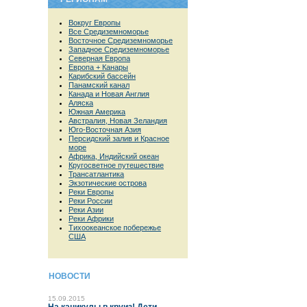
Вокруг Европы
Все Средиземноморье
Восточное Средиземноморье
Западное Средиземноморье
Северная Европа
Европа + Канары
Карибский бассейн
Панамский канал
Канада и Новая Англия
Аляска
Южная Америка
Австралия, Новая Зеландия
Юго-Восточная Азия
Персидский залив и Красное
море
Африка, Индийский океан
Кругосветное путешествие
Трансатлантика
Экзотические острова
Реки Европы
Реки России
Реки Азии
Реки Африки
Тихоокеанское побережье
США
НОВОСТИ
15.09.2015