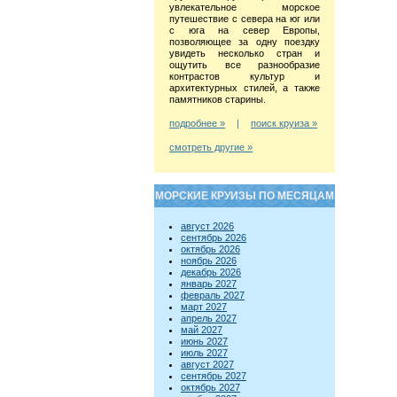
увлекательное морское
путешествие с севера на юг или
с юга на север Европы,
позволяющее за одну поездку
увидеть несколько стран и
ощутить все разнообразие
контрастов культур и
архитектурных стилей, а также
памятников старины.
подробнее »
|
поиск круиза »
смотреть другие »
МОРСКИЕ КРУИЗЫ ПО МЕСЯЦАМ
август 2026
сентябрь 2026
октябрь 2026
ноябрь 2026
декабрь 2026
январь 2027
февраль 2027
март 2027
апрель 2027
май 2027
июнь 2027
июль 2027
август 2027
сентябрь 2027
октябрь 2027