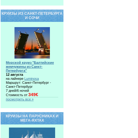
КРУИЗЫ ИЗ САНКТ-ПЕТЕРБУРГА
И СОЧИ
Морской круиз "Балтийские
жемчужины из Санкт-
Петербурга"
12 августа
на лайнере
Luminosa
Маршрут: Санкт-Петербург -
Санкт-Петербург
7 дней/6 ночей
349€
Стоимость от
посмотреть все »
КРУИЗЫ НА ПАРУСНИКАХ И
МЕГА-ЯХТАХ