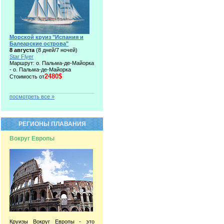
Морской круиз "Испания и
Балеарские острова"
8 августа
(8 дней/7 ночей)
Star Flyer
Маршрут: о. Пальма-де-Майорка
- о. Пальма-де-Майорка
2480$
Стоимость от
посмотреть все »
РЕГИОНЫ ПЛАВАНИЯ
Вокруг Европы
Круизы Вокруг Европы - это