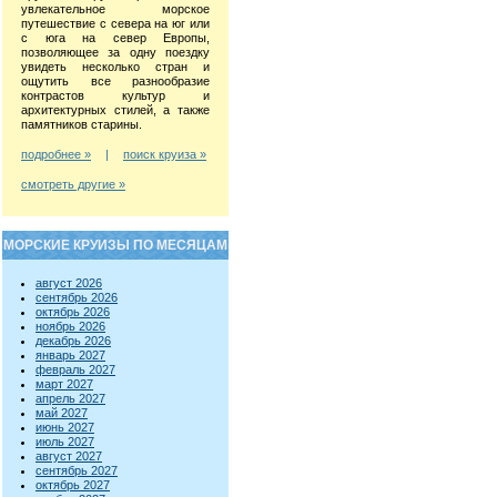
увлекательное морское
путешествие с севера на юг или
с юга на север Европы,
позволяющее за одну поездку
увидеть несколько стран и
ощутить все разнообразие
контрастов культур и
архитектурных стилей, а также
памятников старины.
подробнее »
|
поиск круиза »
смотреть другие »
МОРСКИЕ КРУИЗЫ ПО МЕСЯЦАМ
август 2026
сентябрь 2026
октябрь 2026
ноябрь 2026
декабрь 2026
январь 2027
февраль 2027
март 2027
апрель 2027
май 2027
июнь 2027
июль 2027
август 2027
сентябрь 2027
октябрь 2027