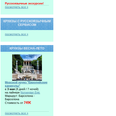
Русскоязычные экскурсии!
посмотреть все »
КРУИЗЫ С РУССКОЯЗЫЧНЫМ
СЕРВИСОМ
посмотреть все »
КРУИЗЫ ВЕСНА-ЛЕТО
Морской круиз "Европейские
каникулы"
c 3 мая
(8 дней / 7 ночей)
на лайнере
Norwegian Epic
Маршрут: Барселона -
Барселона
749€
Стоимость от
посмотреть все »