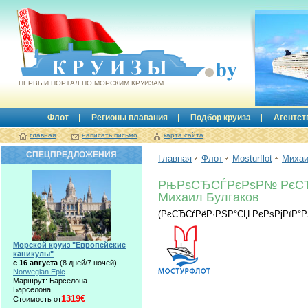
Круизы.by
ПЕРВЫЙ ПОРТАЛ ПО МОРСКИМ КРУИЗАМ
Флот
Регионы плавания
Подбор круиза
Агентст
главная
написать письмо
карта сайта
СПЕЦПРЕДЛОЖЕНИЯ
Главная
Флот
Mosturflot
Михаи
РњРѕСЂСЃРєРѕР№ РєС
Михаил Булгаков
(РєСЂСѓРёР·РЅР°СЏ РєРѕРјРїР°
Морской круиз "Европейские
каникулы"
с 16 августа
(8 дней/7 ночей)
Norwegian Epic
Маршрут: Барселона -
Барселона
1319€
Стоимость от