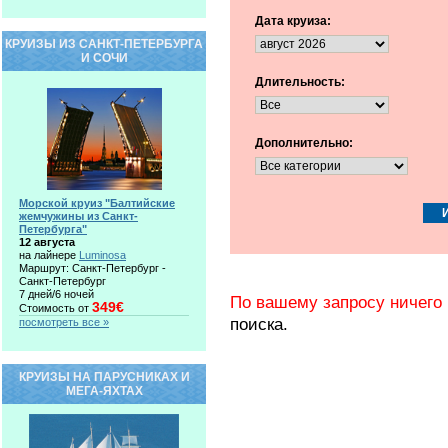
Дата круиза:
КРУИЗЫ ИЗ САНКТ-ПЕТЕРБУРГА
И СОЧИ
Длительность:
Дополнительно:
Морской круиз "Балтийские
жемчужины из Санкт-
Петербурга"
12 августа
на лайнере
Luminosa
Маршрут: Санкт-Петербург -
Санкт-Петербург
7 дней/6 ночей
По вашему запросу ничего 
349€
Стоимость от
поиска.
посмотреть все »
КРУИЗЫ НА ПАРУСНИКАХ И
МЕГА-ЯХТАХ