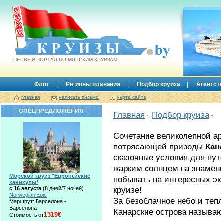
Круизы.by
ПЕРВЫЙ ПОРТАЛ ПО МОРСКИМ КРУИЗАМ
Флот
Регионы плавания
Подбор круиза
Агентст
главная
написать письмо
карта сайта
СПЕЦПРЕДЛОЖЕНИЯ
Главная
Подбор круиза
Сочетание великолепной ар
потрясающей природы
Кан
сказочные условия для пут
жарким солнцем на знамен
Морской круиз "Европейские
побывать на интересных э
каникулы"
круизе!
с 16 августа
(8 дней/7 ночей)
Norwegian Epic
За безоблачное небо и теп
Маршрут: Барселона -
Барселона
Канарские острова называ
1319€
Стоимость от