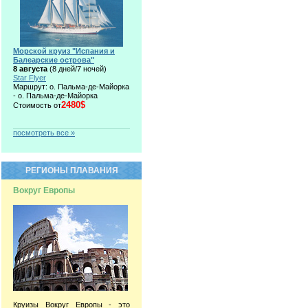
Морской круиз "Испания и
Балеарские острова"
8 августа
(8 дней/7 ночей)
Star Flyer
Маршрут: о. Пальма-де-Майорка
- о. Пальма-де-Майорка
2480$
Стоимость от
посмотреть все »
РЕГИОНЫ ПЛАВАНИЯ
Вокруг Европы
Круизы Вокруг Европы - это