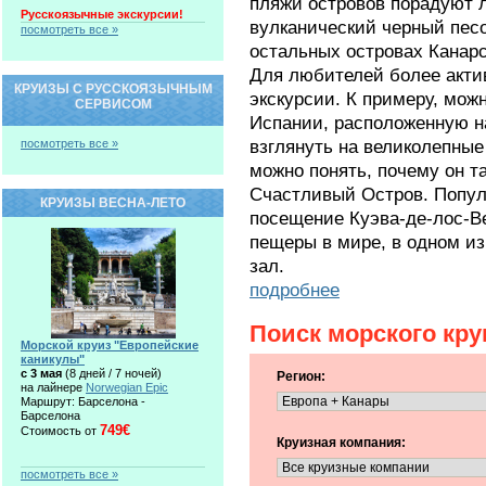
пляжи островов порадуют 
Русскоязычные экскурсии!
вулканический черный песо
посмотреть все »
остальных островах Канарс
Для любителей более акти
КРУИЗЫ С РУССКОЯЗЫЧНЫМ
экскурсии. К примеру, мож
СЕРВИСОМ
Испании, расположенную на
взглянуть на великолепны
посмотреть все »
можно понять, почему он т
Счастливый Остров. Попул
КРУИЗЫ ВЕСНА-ЛЕТО
посещение Куэва-де-лос-В
пещеры в мире, в одном из
зал.
подробнее
Поиск морского кру
Морской круиз "Европейские
каникулы"
c 3 мая
(8 дней / 7 ночей)
Регион:
на лайнере
Norwegian Epic
Маршрут: Барселона -
Барселона
749€
Стоимость от
Круизная компания:
посмотреть все »