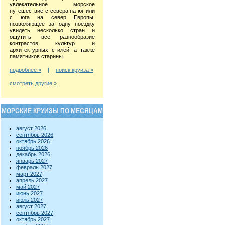
увлекательное морское
путешествие с севера на юг или
с юга на север Европы,
позволяющее за одну поездку
увидеть несколько стран и
ощутить все разнообразие
контрастов культур и
архитектурных стилей, а также
памятников старины.
подробнее »
|
поиск круиза »
смотреть другие »
МОРСКИЕ КРУИЗЫ ПО МЕСЯЦАМ
август 2026
сентябрь 2026
октябрь 2026
ноябрь 2026
декабрь 2026
январь 2027
февраль 2027
март 2027
апрель 2027
май 2027
июнь 2027
июль 2027
август 2027
сентябрь 2027
октябрь 2027