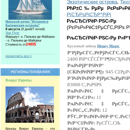
Экзотические острова
,
Тих
РћР±С‰РµРµ РєРѕР»Р
РїСЂРѕРіСЂР°РјРј
РљСЂСѓРёР·РЅС‹
Морской круиз "Испания и
Балеарские острова"
(РєРѕР»РёС‡РµСЃС‚РІРѕ Р
8 августа
(8 дней/7 ночей)
Star Flyer
Маршрут: о. Пальма-де-Майорка
РљСЂСѓРёР·РЅС‹Рµ Р»Р°Р
- о. Пальма-де-Майорка
2480$
Стоимость от
Круизный лайнер
Disney Magic
Р’РјРµСЃС‚РёРјРѕСЃС‚СЊ
посмотреть все »
2400 РїР°СЃСЃР°Р¶РёСЂРѕР
РљРѕРјР°РЅРґР°
(СЌРєРёРїР°Р¶):
945 С‡РµР»
РЕГИОНЫ ПЛАВАНИЯ
Р’РѕРґРѕРёР·РјРµС‰РµРЅР
Вокруг Европы
83000 С‚РѕРЅРЅ
РљРѕР»РёС‡РµСЃС‚Р
РїР°Р»СѓР±:
11
РљРѕР»РёС‡РµСЃС‚Р
Р»РёС„С‚РѕРІ:
12
РЎС‚Р°Р±РёР»РёР·Р°С‚РѕС
РєР°С‡РєРё:
РµСЃС‚СЊ
Р§РёСЃР»Рѕ
Круизы Вокруг Европы - это