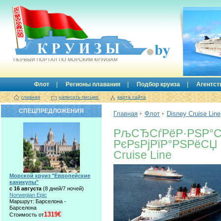
Круизы.by
ПЕРВЫЙ ПОРТАЛ ПО МОРСКИМ КРУИЗАМ
Флот
Регионы плавания
Подбор круиза
Агентст
главная
написать письмо
карта сайта
СПЕЦПРЕДЛОЖЕНИЯ
Главная
Флот
Disney Cruise Line
РљСЂСѓРёР·РЅР°
РєРѕРјРїР°РЅРёСЏ 
Cruise Line
Морской круиз "Европейские
каникулы"
с 16 августа
(8 дней/7 ночей)
Norwegian Epic
Маршрут: Барселона -
Барселона
1319€
Стоимость от