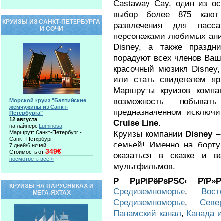
Castaway Cay, один из ос
выбор более 875 кают 
КРУИЗЫ ИЗ САНКТ-ПЕТЕРБУРГА
развлечения для пасс
И СОЧИ
персонажами любимых ани
Disney, а также праздн
порадуют всех членов Ваш
красочный мюзикл Disney,
или стать свидетелем яр
Маршруты круизов компа
возможность побыва
Морской круиз "Балтийские
жемчужины из Санкт-
предназначенном исключ
Петербурга"
12 августа
Cruise Line
.
на лайнере
Luminosa
Круизы компании
Disney
–
Маршрут: Санкт-Петербург -
Санкт-Петербург
семьей! Именно на борту
7 дней/6 ночей
349€
Стоимость от
оказаться в сказке и 
посмотреть все »
мультфильмов.
Р РµРіРёРѕРЅС‹ РїР»
КРУИЗЫ НА ПАРУСНИКАХ И
Средиземноморье
,
Вос
МЕГА-ЯХТАХ
Средиземноморье
,
Севе
Панамский канал
,
Канада 