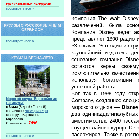
Русскоязычные экскурсии!
посмотреть все »
Компания The Walt Disne
развлечений, была осн
КРУИЗЫ С РУССКОЯЗЫЧНЫМ
СЕРВИСОМ
Компания Disney ведет а
представляет 1300 радио 
посмотреть все »
53 языках. Это один из кр
крупнейший издатель де
КРУИЗЫ ВЕСНА-ЛЕТО
основания компания Disne
остаются верны своем
исключительно качествен
используя богатейший 
успешной работы.
Вот так в 1998 году отк
Морской круиз "Европейские
Company, созданное специ
каникулы"
морского отдыха —
Disney
c 3 мая
(8 дней / 7 ночей)
на лайнере
Norwegian Epic
два одиннадцатипалубных 
Маршрут: Барселона -
Барселона
вместимостью 2400 пассажи
749€
Стоимость от
спущен лайнер-курорт Dis
пассажиров. Также в расп
посмотреть все »