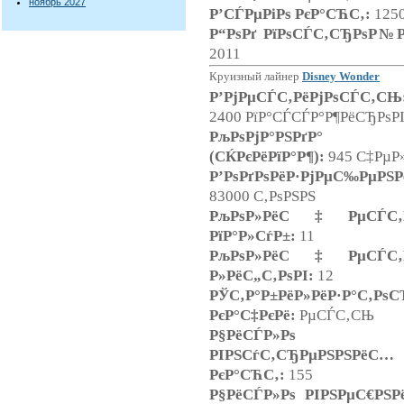
ноябрь 2027
Р’СЃРµРіРѕ РєР°СЋС‚:
125
Р“РѕРґ РїРѕСЃС‚СЂРѕР№Р
2011
Круизный лайнер
Disney Wonder
Р’РјРµСЃС‚РёРјРѕСЃС‚СЊ
2400 РїР°СЃСЃР°Р¶РёСЂРѕР
РљРѕРјР°РЅРґР°
(СЌРєРёРїР°Р¶):
945 С‡РµР»
Р’РѕРґРѕРёР·РјРµС‰РµРЅР
83000 С‚РѕРЅРЅ
РљРѕР»РёС‡РµСЃС‚Р
РїР°Р»СѓР±:
11
РљРѕР»РёС‡РµСЃС‚Р
Р»РёС„С‚РѕРІ:
12
РЎС‚Р°Р±РёР»РёР·Р°С‚РѕС
РєР°С‡РєРё:
РµСЃС‚СЊ
Р§РёСЃР»Рѕ
РІРЅСѓС‚СЂРµРЅРЅРёС…
РєР°СЋС‚:
155
Р§РёСЃР»Рѕ РІРЅРµС€РЅ