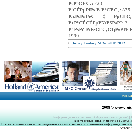
РєР°СЋС‚:
720
Р’СЃРµРіРѕ РєР°СЋС‚:
875
РљРѕР»РёС‡РµСЃС‚Р
Р±Р°СЃСЃРµР№РЅРѕРІ:
3
Р“РѕРґ РїРѕСЃС‚СЂРѕР№Р
1999
0
Disney Fantasy
NEW SHIP 2012
Рекла
2008 © www.crui
Информационная система “Азбука морских круизов”
|
Все торговые знаки и прочие объекты 
Все материалы и цены, размещенные на сайте, носят исключительно информационно-спр
Статьи 