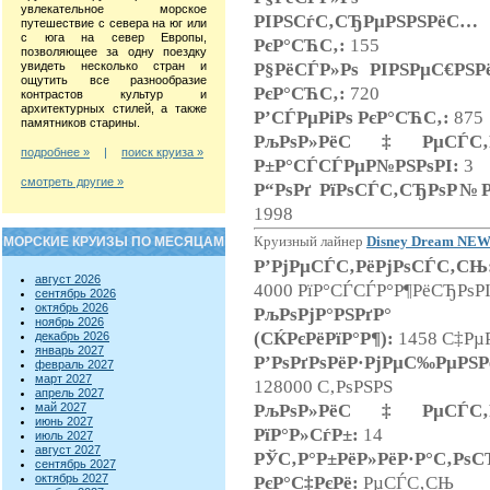
увлекательное морское
РІРЅСѓС‚СЂРµРЅРЅРёС…
путешествие с севера на юг или
с юга на север Европы,
РєР°СЋС‚:
155
позволяющее за одну поездку
Р§РёСЃР»Рѕ РІРЅРµС€РЅ
увидеть несколько стран и
ощутить все разнообразие
РєР°СЋС‚:
720
контрастов культур и
архитектурных стилей, а также
Р’СЃРµРіРѕ РєР°СЋС‚:
875
памятников старины.
РљРѕР»РёС‡РµСЃС‚Р
подробнее »
|
поиск круиза »
Р±Р°СЃСЃРµР№РЅРѕРІ:
3
смотреть другие »
Р“РѕРґ РїРѕСЃС‚СЂРѕР№Р
1998
Круизный лайнер
Disney Dream
NEW 
МОРСКИЕ КРУИЗЫ ПО МЕСЯЦАМ
Р’РјРµСЃС‚РёРјРѕСЃС‚СЊ
август 2026
4000 РїР°СЃСЃР°Р¶РёСЂРѕР
сентябрь 2026
октябрь 2026
РљРѕРјР°РЅРґР°
ноябрь 2026
(СЌРєРёРїР°Р¶):
1458 С‡Рµ
декабрь 2026
январь 2027
Р’РѕРґРѕРёР·РјРµС‰РµРЅР
февраль 2027
март 2027
128000 С‚РѕРЅРЅ
апрель 2027
РљРѕР»РёС‡РµСЃС‚Р
май 2027
июнь 2027
РїР°Р»СѓР±:
14
июль 2027
август 2027
РЎС‚Р°Р±РёР»РёР·Р°С‚РѕС
сентябрь 2027
октябрь 2027
РєР°С‡РєРё:
РµСЃС‚СЊ