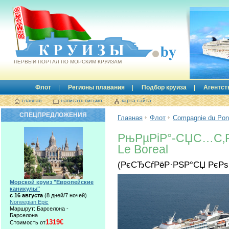
Круизы.by
ПЕРВЫЙ ПОРТАЛ ПО МОРСКИМ КРУИЗАМ
Флот
Регионы плавания
Подбор круиза
Агентст
главная
написать письмо
карта сайта
СПЕЦПРЕДЛОЖЕНИЯ
Главная
Флот
Compagnie du Pon
РњРµРіР°-СЏС…С‚Р
Le Boreal
(РєСЂСѓРёР·РЅР°СЏ РєР
Морской круиз "Европейские
каникулы"
с 16 августа
(8 дней/7 ночей)
Norwegian Epic
Маршрут: Барселона -
Барселона
1319€
Стоимость от