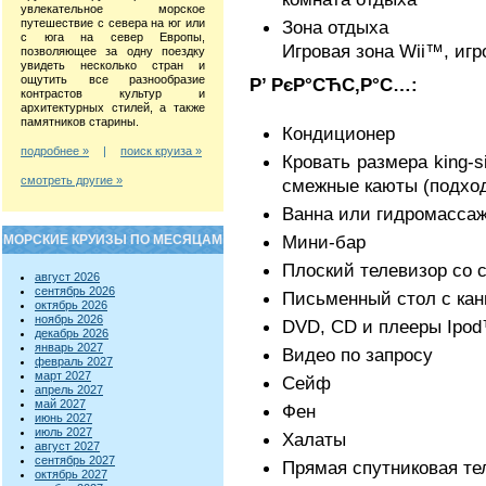
увлекательное морское
путешествие с севера на юг или
Зона отдыха
с юга на север Европы,
Игровая зона Wii™, иг
позволяющее за одну поездку
увидеть несколько стран и
ощутить все разнообразие
Р’ РєР°СЋС‚Р°С…:
контрастов культур и
архитектурных стилей, а также
памятников старины.
Кондиционер
подробнее »
|
поиск круиза »
Кровать размера king-s
смотреть другие »
смежные каюты (подход
Ванна или гидромасса
Мини-бар
МОРСКИЕ КРУИЗЫ ПО МЕСЯЦАМ
Плоский телевизор со 
август 2026
сентябрь 2026
Письменный стол с ка
октябрь 2026
ноябрь 2026
DVD, CD и плееры Ipo
декабрь 2026
январь 2027
Видео по запросу
февраль 2027
март 2027
Сейф
апрель 2027
май 2027
Фен
июнь 2027
июль 2027
Халаты
август 2027
сентябрь 2027
Прямая спутниковая т
октябрь 2027