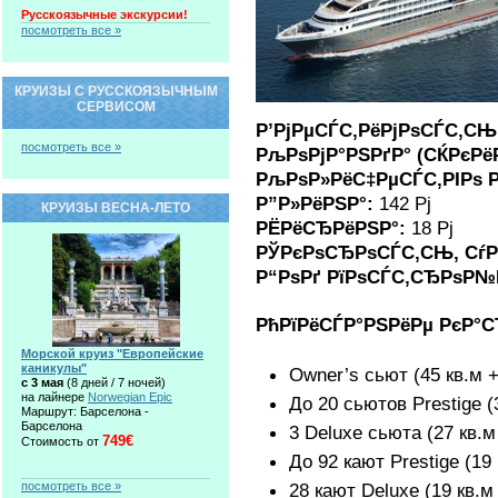
Русскоязычные экскурсии!
посмотреть все »
КРУИЗЫ С РУССКОЯЗЫЧНЫМ
СЕРВИСОМ
Р’РјРµСЃС‚РёРјРѕСЃС‚С
посмотреть все »
РљРѕРјР°РЅРґР° (СЌРєРёР
РљРѕР»РёС‡РµСЃС‚РІРѕ Р
Р”Р»РёРЅР°:
142 Рј
КРУИЗЫ ВЕСНА-ЛЕТО
РЁРёСЂРёРЅР°:
18 Рј
РЎРєРѕСЂРѕСЃС‚СЊ, СѓР
Р“РѕРґ РїРѕСЃС‚СЂРѕР№
РћРїРёСЃР°РЅРёРµ РєР°С
Морской круиз "Европейские
каникулы"
Owner’s сьют (45 кв.м 
c 3 мая
(8 дней / 7 ночей)
на лайнере
Norwegian Epic
До 20 сьютов Prestige (
Маршрут: Барселона -
Барселона
3 Deluxe сьюта (27 кв.м
749€
Стоимость от
До 92 кают Prestige (19
посмотреть все »
28 кают Deluxe (19 кв.м