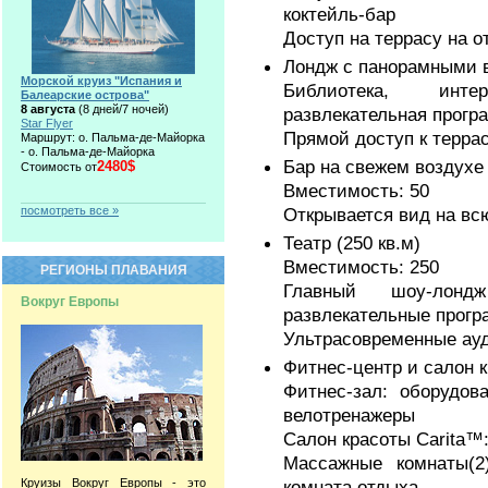
коктейль-бар
Доступ на террасу на о
Лондж с панорамными в
Морской круиз "Испания и
Библиотека, инте
Балеарские острова"
8 августа
(8 дней/7 ночей)
развлекательная прогр
Star Flyer
Прямой доступ к терра
Маршрут: о. Пальма-де-Майорка
- о. Пальма-де-Майорка
Бар на свежем воздухе
2480$
Стоимость от
Вместимость: 50
посмотреть все »
Открывается вид на вс
Театр (250 кв.м)
Вместимость: 250
РЕГИОНЫ ПЛАВАНИЯ
Главный шоу-лон
Вокруг Европы
развлекательные прогр
Ультрасовременные ауд
Фитнес-центр и салон 
Фитнес-зал: оборудов
велотренажеры
Салон красоты Carita™
Массажные комнаты(2)
Круизы Вокруг Европы - это
комната отдыха