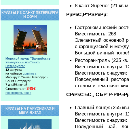
8 кают Superior (21 кв.м
КРУИЗЫ ИЗ САНКТ-ПЕТЕРБУРГА
РџРёС‚Р°РЅРёРµ:
И СОЧИ
Гастрономический ресто
Вместимость: 268
Элегантный основной р
с французской и между
Большой винный погре
Морской круиз "Балтийские
Ресторан-гриль (235 кв.
жемчужины из Санкт-
Вместимость внутри: 1
Петербурга"
12 августа
Вместимость снаружи: 
на лайнере
Luminosa
Маршрут: Санкт-Петербург -
Повседневный рестора
Санкт-Петербург
столом и тематических
7 дней/6 ночей
349€
Стоимость от
посмотреть все »
CРїРѕСЂС‚, СЂР°Р·РІР»Р
Главный лондж (255 кв.
КРУИЗЫ НА ПАРУСНИКАХ И
МЕГА-ЯХТАХ
Вместимость внутри: 1
Вместимость снаружи: 
Полуденный чай, ло