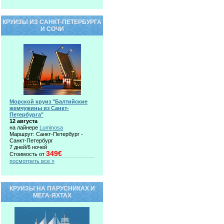
КРУИЗЫ ИЗ САНКТ-ПЕТЕРБУРГА
И СОЧИ
Морской круиз "Балтийские
жемчужины из Санкт-
Петербурга"
12 августа
на лайнере
Luminosa
Маршрут: Санкт-Петербург -
Санкт-Петербург
7 дней/6 ночей
349€
Стоимость от
посмотреть все »
КРУИЗЫ НА ПАРУСНИКАХ И
МЕГА-ЯХТАХ