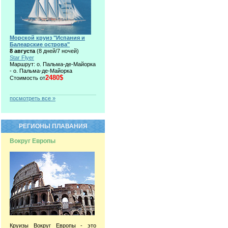
Морской круиз "Испания и
Балеарские острова"
8 августа
(8 дней/7 ночей)
Star Flyer
Маршрут: о. Пальма-де-Майорка
- о. Пальма-де-Майорка
2480$
Стоимость от
посмотреть все »
РЕГИОНЫ ПЛАВАНИЯ
Вокруг Европы
Круизы Вокруг Европы - это