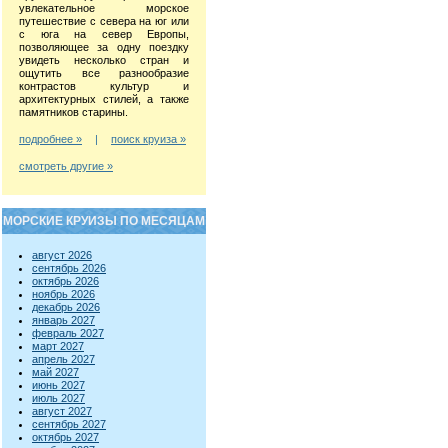
увлекательное морское
путешествие с севера на юг или
с юга на север Европы,
позволяющее за одну поездку
увидеть несколько стран и
ощутить все разнообразие
контрастов культур и
архитектурных стилей, а также
памятников старины.
подробнее »
|
поиск круиза »
смотреть другие »
МОРСКИЕ КРУИЗЫ ПО МЕСЯЦАМ
август 2026
сентябрь 2026
октябрь 2026
ноябрь 2026
декабрь 2026
январь 2027
февраль 2027
март 2027
апрель 2027
май 2027
июнь 2027
июль 2027
август 2027
сентябрь 2027
октябрь 2027