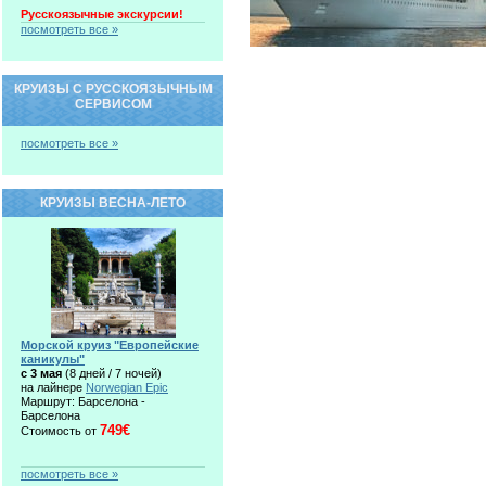
Русскоязычные экскурсии!
посмотреть все »
КРУИЗЫ С РУССКОЯЗЫЧНЫМ
СЕРВИСОМ
посмотреть все »
КРУИЗЫ ВЕСНА-ЛЕТО
Морской круиз "Европейские
каникулы"
c 3 мая
(8 дней / 7 ночей)
на лайнере
Norwegian Epic
Маршрут: Барселона -
Барселона
749€
Стоимость от
посмотреть все »