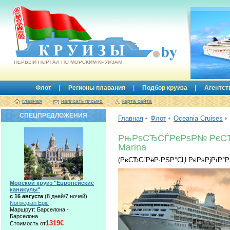
Круизы.by
ПЕРВЫЙ ПОРТАЛ ПО МОРСКИМ КРУИЗАМ
Флот
Регионы плавания
Подбор круиза
Агентст
главная
написать письмо
карта сайта
СПЕЦПРЕДЛОЖЕНИЯ
Главная
Флот
Oceania Cruises
РњРѕСЂСЃРєРѕР№ РєС
Marina
(РєСЂСѓРёР·РЅР°СЏ РєРѕРјРїР°
Морской круиз "Европейские
каникулы"
с 16 августа
(8 дней/7 ночей)
Norwegian Epic
Маршрут: Барселона -
Барселона
1319€
Стоимость от