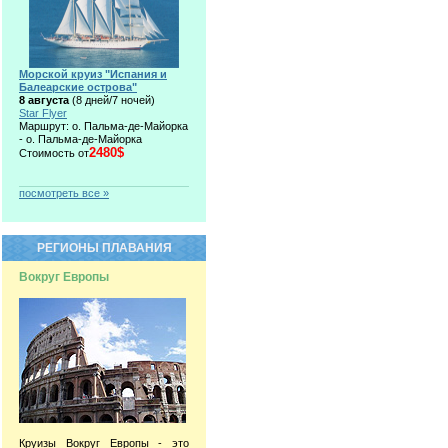
Морской круиз "Испания и
Балеарские острова"
8 августа
(8 дней/7 ночей)
Star Flyer
Маршрут: о. Пальма-де-Майорка
- о. Пальма-де-Майорка
2480$
Стоимость от
посмотреть все »
РЕГИОНЫ ПЛАВАНИЯ
Вокруг Европы
Круизы Вокруг Европы - это