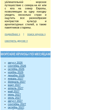
увлекательное морское
путешествие с севера на юг или
с юга на север Европы,
позволяющее за одну поездку
увидеть несколько стран и
ощутить все разнообразие
контрастов культур и
архитектурных стилей, а также
памятников старины.
подробнее »
|
поиск круиза »
смотреть другие »
МОРСКИЕ КРУИЗЫ ПО МЕСЯЦАМ
август 2026
сентябрь 2026
октябрь 2026
ноябрь 2026
декабрь 2026
январь 2027
февраль 2027
март 2027
апрель 2027
май 2027
июнь 2027
июль 2027
август 2027
сентябрь 2027
октябрь 2027