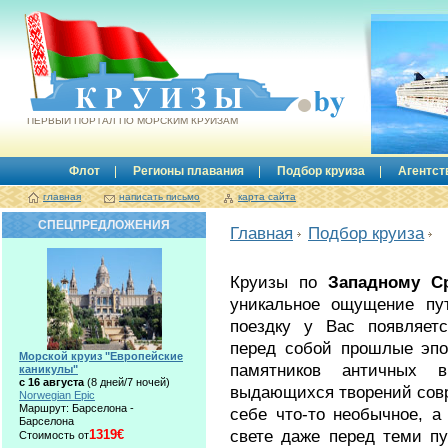
Круизы.by
ПЕРВЫЙ ПОРТАЛ ПО МОРСКИМ КРУИЗАМ
Флот
Регионы плавания
Подбор круиза
Агентст
главная
написать письмо
карта сайта
СПЕЦПРЕДЛОЖЕНИЯ
Главная
Подбор круиза
Круизы по
Западному С
уникальное ощущение пут
поездку у Вас появляетс
перед собой прошлые эпо
Морской круиз "Европейские
памятников античных 
каникулы"
с 16 августа
(8 дней/7 ночей)
выдающихся творений совр
Norwegian Epic
Маршрут: Барселона -
себе что-то необычное, а
Барселона
свете даже перед теми п
1319€
Стоимость от