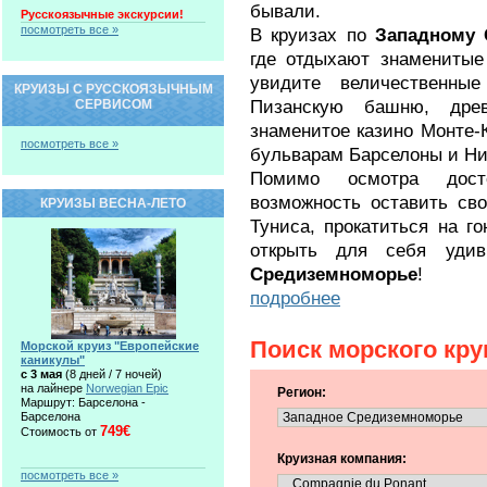
бывали.
Русскоязычные экскурсии!
посмотреть все »
В круизах по
Западному
где отдыхают знаменитые
увидите величественны
КРУИЗЫ С РУССКОЯЗЫЧНЫМ
Пизанскую башню, дре
СЕРВИСОМ
знаменитое казино Монте-К
посмотреть все »
бульварам Барселоны и Ни
Помимо осмотра дост
возможность оставить св
КРУИЗЫ ВЕСНА-ЛЕТО
Туниса, прокатиться на г
открыть для себя уди
Средиземноморье
!
подробнее
Поиск морского кру
Морской круиз "Европейские
каникулы"
c 3 мая
(8 дней / 7 ночей)
на лайнере
Norwegian Epic
Регион:
Маршрут: Барселона -
Барселона
749€
Стоимость от
Круизная компания:
посмотреть все »