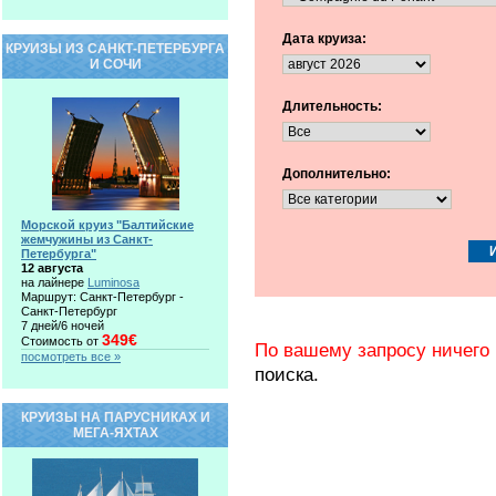
Дата круиза:
КРУИЗЫ ИЗ САНКТ-ПЕТЕРБУРГА
И СОЧИ
Длительность:
Дополнительно:
Морской круиз "Балтийские
жемчужины из Санкт-
Петербурга"
12 августа
на лайнере
Luminosa
Маршрут: Санкт-Петербург -
Санкт-Петербург
7 дней/6 ночей
349€
Стоимость от
По вашему запросу ничего 
посмотреть все »
поиска.
КРУИЗЫ НА ПАРУСНИКАХ И
МЕГА-ЯХТАХ