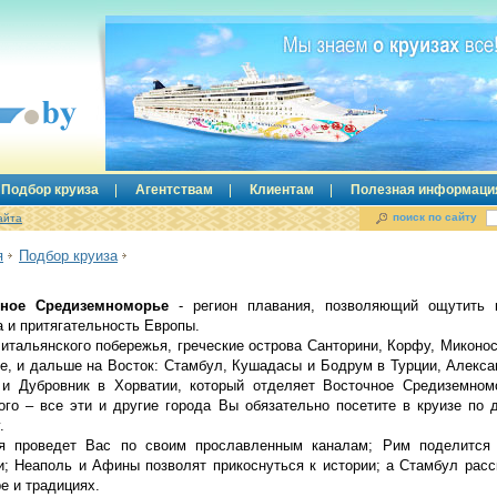
Подбор круиза
Агентствам
Клиентам
Полезная информаци
поиск по сайту
айта
я
Подбор круиза
чное Средиземноморье
- регион плавания, позволяющий ощутить 
а и притягательность Европы.
 итальянского побережья, греческие острова Санторини, Корфу, Миконос
ие, и дальше на Восток: Стамбул, Кушадасы и Бодрум в Турции, Алекса
 и Дубровник в Хорватии, который отделяет Восточное Средиземном
ого – все эти и другие города Вы обязательно посетите в круизе по 
.
я проведет Вас по своим прославленным каналам; Рим поделится
и; Неаполь и Афины позволят прикоснуться к истории; а Стамбул расс
е и традициях.