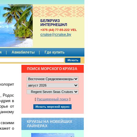
БЕЛКРУИЗ
ИНТЕРНЕШНЛ
+375 (44) 77-55-222 VEL
сruise@cruise.by
я
Авиабилеты
Где купить
ПОИСК МОРСКОГО КРУИЗА
колорит
, Родос
[
Расширенный поиск
]
ндрия в
орье от
данному
КРУИЗЫ НА НОВЕЙШИХ
 своими
ЛАЙНЕРАХ
кажет о