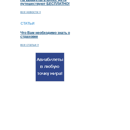
На каникулы в круиз! Дети
путешествуют БЕСПЛАТНО!
все новости »
СТАТЬИ
Что Вам необходимо знать о
страховке
все статьи »