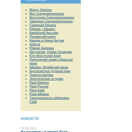
Вокруг Европы
Все Средиземноморье
Восточное Средиземноморье
Западное Средиземноморье
Северная Европа
Европа + Канары
Карибский бассейн
Панамский канал
Канада и Новая Англия
Аляска
Южная Америка
Австралия, Новая Зеландия
Юго-Восточная Азия
Персидский залив и Красное
море
Африка, Индийский океан
Кругосветное путешествие
Трансатлантика
Экзотические острова
Реки Европы
Реки России
Реки Азии
Реки Африки
Тихоокеанское побережье
США
НОВОСТИ
15.09.2015