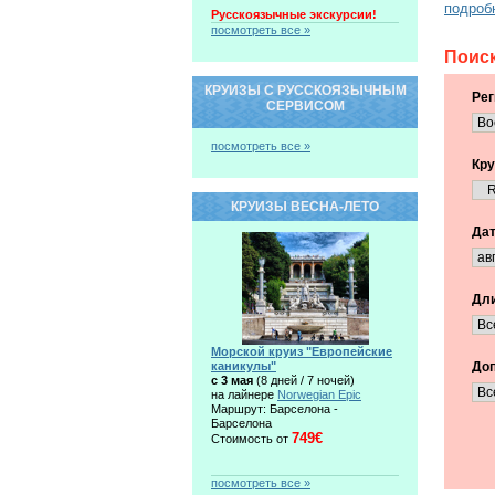
подроб
Русскоязычные экскурсии!
посмотреть все »
Поиск
КРУИЗЫ С РУССКОЯЗЫЧНЫМ
Рег
СЕРВИСОМ
посмотреть все »
Кру
КРУИЗЫ ВЕСНА-ЛЕТО
Дат
Дли
Морской круиз "Европейские
каникулы"
Доп
c 3 мая
(8 дней / 7 ночей)
на лайнере
Norwegian Epic
Маршрут: Барселона -
Барселона
749€
Стоимость от
посмотреть все »