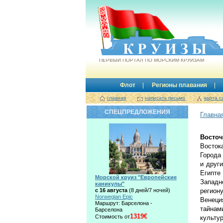
Круизы.by
ПЕРВЫЙ ПОРТАЛ ПО МОРСКИМ КРУИЗАМ
Флот
Регионы плавания
главная
написать письмо
карта с
СПЕЦПРЕДЛОЖЕНИЯ
Главна
Восто
Восток
Города
и друг
Египте
Морской круиз "Европейские
Западн
каникулы"
с 16 августа
(8 дней/7 ночей)
региону
Norwegian Epic
Венеци
Маршрут: Барселона -
тайнам
Барселона
1319€
Стоимость от
культур