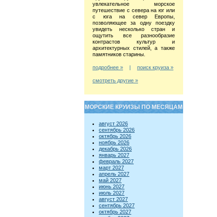
увлекательное морское
путешествие с севера на юг или
с юга на север Европы,
позволяющее за одну поездку
увидеть несколько стран и
ощутить все разнообразие
контрастов культур и
архитектурных стилей, а также
памятников старины.
подробнее »
|
поиск круиза »
смотреть другие »
МОРСКИЕ КРУИЗЫ ПО МЕСЯЦАМ
август 2026
сентябрь 2026
октябрь 2026
ноябрь 2026
декабрь 2026
январь 2027
февраль 2027
март 2027
апрель 2027
май 2027
июнь 2027
июль 2027
август 2027
сентябрь 2027
октябрь 2027