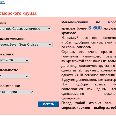
нее
 морского круиза
Мега-поисковик по морс
ион:
3 600
круизам более
актуал
круизов!
Используй все его возможно
изная компания:
чтобы подобрать оптимальный к
по своим запросам!
Сделать это очень просто:
а круиза:
получения наилучшего резуль
конкретизируй свой поиск не толь
дате предполагаемого круиза, но
тельность:
одной из 20 круизных компаний
одному из 18 регионов плавания 
8 другим дополнительным категор
При подборе круиза мо
олнительно:
пользоваться как одним, т
одновременно нескольк
критериями.
Перед тобой открыт весь
морских круизов – выбор за тоб