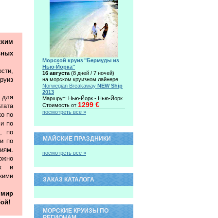
ким
ьных
Морской круиз "Бермуды из
Нью-Йорка"
сти,
16 августа
(8 дней / 7 ночей)
руиз
на морском круизном лайнере
Norwegian Breakaway
NEW Ship
2013
 для
Маршрут: Нью-Йорк - Нью-Йорк
1299 €
тата
Стоимость от
посмотреть все »
ко по
 и по
, по
МАЙСКИЕ ПРАЗДНИКИ
и по
иям.
посмотреть все »
жно
ак и
ими
ЗАКАЗ КАТАЛОГА
 мир
ой!
МОРСКИЕ КРУИЗЫ ПО
РЕГИОНАМ