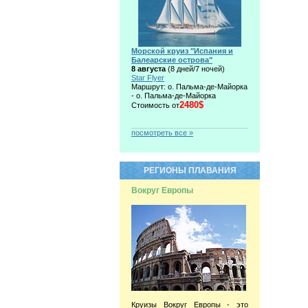
Морской круиз "Испания и
Балеарские острова"
8 августа
(8 дней/7 ночей)
Star Flyer
Маршрут: о. Пальма-де-Майорка
- о. Пальма-де-Майорка
2480$
Стоимость от
посмотреть все »
РЕГИОНЫ ПЛАВАНИЯ
Вокруг Европы
Круизы Вокруг Европы - это