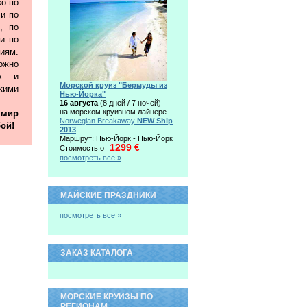
ко по
 и по
, по
и по
иям.
жно
ак и
Морской круиз "Бермуды из
ими
Нью-Йорка"
16 августа
(8 дней / 7 ночей)
на морском круизном лайнере
 мир
Norwegian Breakaway
NEW Ship
ой!
2013
Маршрут: Нью-Йорк - Нью-Йорк
1299 €
Стоимость от
посмотреть все »
МАЙСКИЕ ПРАЗДНИКИ
посмотреть все »
ЗАКАЗ КАТАЛОГА
МОРСКИЕ КРУИЗЫ ПО
РЕГИОНАМ