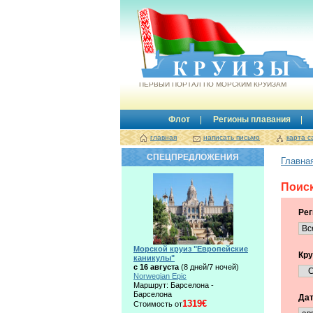
Круизы.by
ПЕРВЫЙ ПОРТАЛ ПО МОРСКИМ КРУИЗАМ
Флот
Регионы плавания
главная
написать письмо
карта с
СПЕЦПРЕДЛОЖЕНИЯ
Главна
Поиск
Рег
Морской круиз "Европейские
Кру
каникулы"
с 16 августа
(8 дней/7 ночей)
Norwegian Epic
Маршрут: Барселона -
Барселона
Дат
1319€
Стоимость от