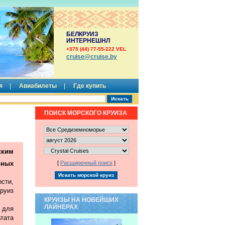
БЕЛКРУИЗ
ИНТЕРНЕШНЛ
+375 (44) 77-55-222 VEL
сruise@cruise.by
я
Авиабилеты
Где купить
ПОИСК МОРСКОГО КРУИЗА
ким
ьных
[
Расширенный поиск
]
сти,
руиз
КРУИЗЫ НА НОВЕЙШИХ
ЛАЙНЕРАХ
 для
тата