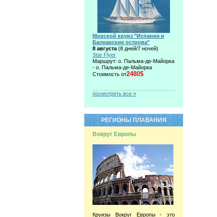
Морской круиз "Испания и
Балеарские острова"
8 августа
(8 дней/7 ночей)
Star Flyer
Маршрут: о. Пальма-де-Майорка
- о. Пальма-де-Майорка
2480$
Стоимость от
посмотреть все »
РЕГИОНЫ ПЛАВАНИЯ
Вокруг Европы
Круизы Вокруг Европы - это