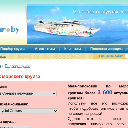
Подбор круиза
Агентствам
Клиентам
Полезная информаци
поиск по сайту
айта
я
Подбор круиза
 морского круиза
Мега-поисковик по морс
ион:
3 600
круизам более
актуал
круизов!
Используй все его возможно
изная компания:
чтобы подобрать оптимальный к
по своим запросам!
Сделать это очень просто:
а круиза:
получения наилучшего резуль