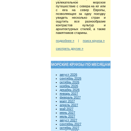
увлекательное морское
путешествие с севера на юг или
с юга на север Европы,
позволяющее за одну поездку
увидеть несколько стран и
ощутить все разнообразие
контрастов культур и
архитектурных стилей, а также
памятников старины.
подробнее »
|
поиск круиза »
смотреть другие »
МОРСКИЕ КРУИЗЫ ПО МЕСЯЦАМ
август 2026
сентябрь 2026
октябрь 2026
ноябрь 2026
декабрь 2026
январь 2027
февраль 2027
март 2027
апрель 2027
май 2027
июнь 2027
июль 2027
август 2027
сентябрь 2027
октябрь 2027