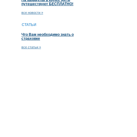
На каникулы в круиз! Дети
путешествуют БЕСПЛАТНО!
все новости »
СТАТЬИ
Что Вам необходимо знать о
страховке
все статьи »