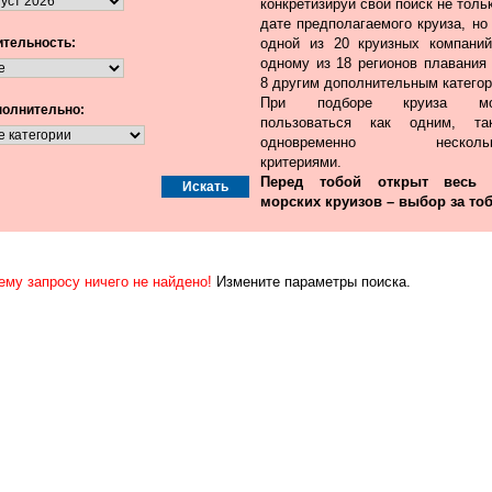
конкретизируй свой поиск не толь
дате предполагаемого круиза, но
тельность:
одной из 20 круизных компаний
одному из 18 регионов плавания 
8 другим дополнительным категор
При подборе круиза мо
олнительно:
пользоваться как одним, т
одновременно нескольк
критериями.
Перед тобой открыт весь
морских круизов – выбор за тоб
ему запросу ничего не найдено!
Измените параметры поиска.