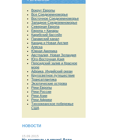
Вокруг Европы
Все Средиземноморье
Восточное Средиземноморье
Западное Средиземноморье
Северная Европа
Европа + Канары
Карибский бассейн
Панамский канал
Канада и Новая Англия
Аляска
Южная Америка
Австралия, Новая Зеландия
Юго-Восточная Азия
Персидский залив и Красное
море
Африка, Индийский океан
Кругосветное путешествие
Трансатлантика
Экзотические острова
Реки Европы
Реки России
Реки Азии
Реки Африки
Тихоокеанское побережье
США
НОВОСТИ
15.09.2015