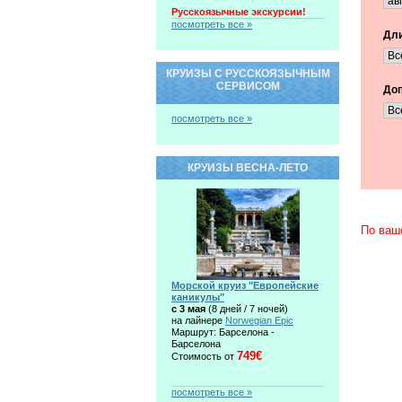
Русскоязычные экскурсии!
посмотреть все »
Дли
КРУИЗЫ С РУССКОЯЗЫЧНЫМ
СЕРВИСОМ
Доп
посмотреть все »
КРУИЗЫ ВЕСНА-ЛЕТО
По ваш
Морской круиз "Европейские
каникулы"
c 3 мая
(8 дней / 7 ночей)
на лайнере
Norwegian Epic
Маршрут: Барселона -
Барселона
749€
Стоимость от
посмотреть все »