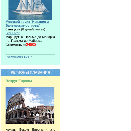
Морской круиз "Испания и
Балеарские острова"
8 августа
(8 дней/7 ночей)
Star Flyer
Маршрут: о. Пальма-де-Майорка
- о. Пальма-де-Майорка
2480$
Стоимость от
посмотреть все »
РЕГИОНЫ ПЛАВАНИЯ
Вокруг Европы
Круизы Вокруг Европы - это