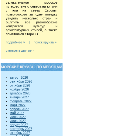
увлекательное морское
путешествие с севера на юг или
с юга на север Европы,
позволяющее за одну поездку
увидеть несколько стран и
ощутить все разнообразие
контрастов культур и
архитектурных стилей, а также
памятников старины.
подробнее »
|
поиск круиза »
смотреть другие »
МОРСКИЕ КРУИЗЫ ПО МЕСЯЦАМ
август 2026
сентябрь 2026
октябрь 2026
ноябрь 2026
декабрь 2026
январь 2027
февраль 2027
март 2027
апрель 2027
май 2027
июнь 2027
июль 2027
август 2027
сентябрь 2027
октябрь 2027