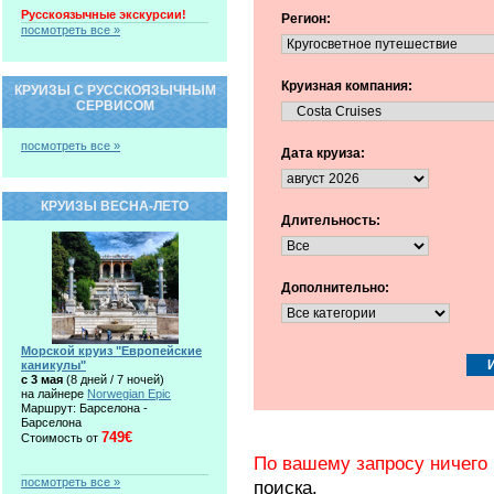
Русскоязычные экскурсии!
Регион:
посмотреть все »
Круизная компания:
КРУИЗЫ С РУССКОЯЗЫЧНЫМ
СЕРВИСОМ
посмотреть все »
Дата круиза:
КРУИЗЫ ВЕСНА-ЛЕТО
Длительность:
Дополнительно:
Морской круиз "Европейские
каникулы"
c 3 мая
(8 дней / 7 ночей)
на лайнере
Norwegian Epic
Маршрут: Барселона -
Барселона
749€
Стоимость от
По вашему запросу ничего 
посмотреть все »
поиска.