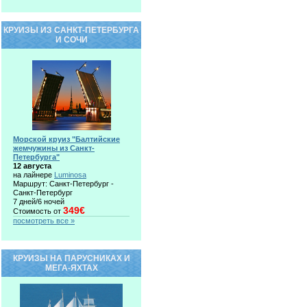
КРУИЗЫ ИЗ САНКТ-ПЕТЕРБУРГА
И СОЧИ
Морской круиз "Балтийские
жемчужины из Санкт-
Петербурга"
12 августа
на лайнере
Luminosa
Маршрут: Санкт-Петербург -
Санкт-Петербург
7 дней/6 ночей
349€
Стоимость от
посмотреть все »
КРУИЗЫ НА ПАРУСНИКАХ И
МЕГА-ЯХТАХ