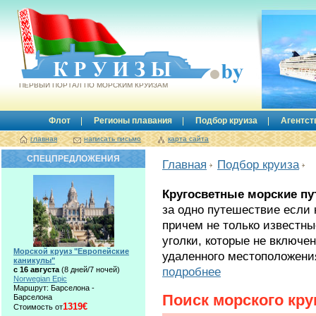
Круизы.by
ПЕРВЫЙ ПОРТАЛ ПО МОРСКИМ КРУИЗАМ
Флот
Регионы плавания
Подбор круиза
Агентст
главная
написать письмо
карта сайта
СПЕЦПРЕДЛОЖЕНИЯ
Главная
Подбор круиза
Кругосветные морские пу
за одно путешествие если 
причем не только известны
уголки, которые не включе
Морской круиз "Европейские
удаленного местоположени
каникулы"
подробнее
с 16 августа
(8 дней/7 ночей)
Norwegian Epic
Маршрут: Барселона -
Поиск морского кру
Барселона
1319€
Стоимость от