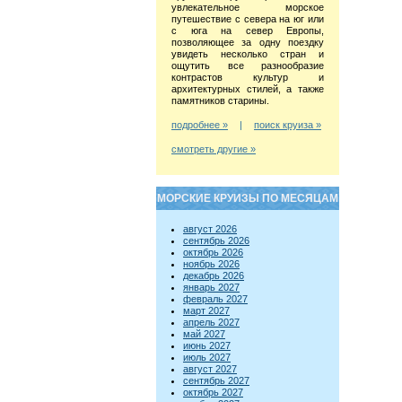
увлекательное морское
путешествие с севера на юг или
с юга на север Европы,
позволяющее за одну поездку
увидеть несколько стран и
ощутить все разнообразие
контрастов культур и
архитектурных стилей, а также
памятников старины.
подробнее »
|
поиск круиза »
смотреть другие »
МОРСКИЕ КРУИЗЫ ПО МЕСЯЦАМ
август 2026
сентябрь 2026
октябрь 2026
ноябрь 2026
декабрь 2026
январь 2027
февраль 2027
март 2027
апрель 2027
май 2027
июнь 2027
июль 2027
август 2027
сентябрь 2027
октябрь 2027