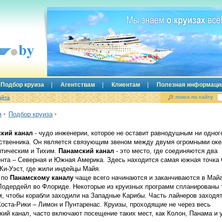
Подбор круиза
Агентствам
Клиентам
Полезная информаци
поиск по сайту
айта
я
Подбор круиза
кий канал
- чудо инженерии, которое не оставит равнодушным ни одног
ственника. Он является связующим звеном между двумя огромными ок
нтическим и Тихим.
Панамский канал
- это место, где соединяются два
ента – Северная и Южная Америка. Здесь находится самая южная точка
Ки-Уэст, где жили индейцы Майя.
 по
Панамскому каналу
чаще всего начинаются и заканчиваются в Май
Лодердейл во Флориде. Некоторые из круизных программ спланированы 
м, чтобы корабли заходили на Западные Карибы. Часть лайнеров заходят
Коста-Рики – Лимон и Пунтаренас. Круизы, проходящие не через весь
кий канал, часто включают посещение таких мест, как Колон, Панама и 