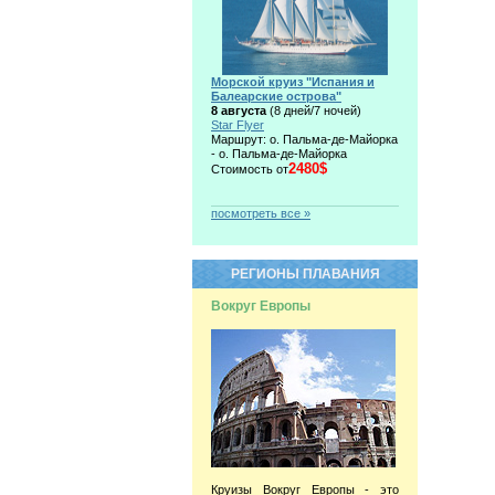
Морской круиз "Испания и
Балеарские острова"
8 августа
(8 дней/7 ночей)
Star Flyer
Маршрут: о. Пальма-де-Майорка
- о. Пальма-де-Майорка
2480$
Стоимость от
посмотреть все »
РЕГИОНЫ ПЛАВАНИЯ
Вокруг Европы
Круизы Вокруг Европы - это