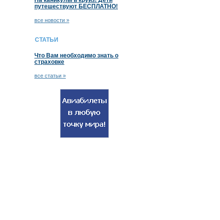
На каникулы в круиз! Дети
путешествуют БЕСПЛАТНО!
все новости »
СТАТЬИ
Что Вам необходимо знать о
страховке
все статьи »