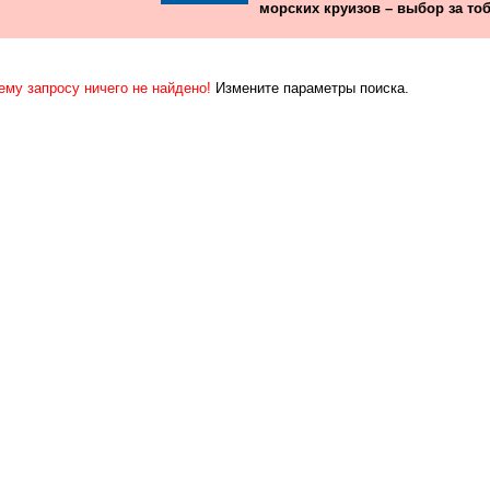
морских круизов – выбор за тоб
ему запросу ничего не найдено!
Измените параметры поиска.