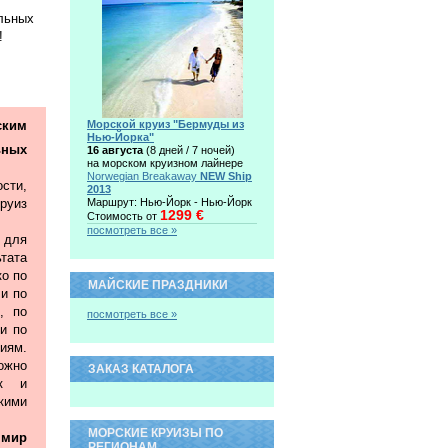
льных
!
ким
Морской круиз "Бермуды из
Нью-Йорка"
ьных
16 августа
(8 дней / 7 ночей)
на морском круизном лайнере
Norwegian Breakaway
NEW Ship
сти,
2013
руиз
Маршрут: Нью-Йорк - Нью-Йорк
1299 €
Стоимость от
посмотреть все »
 для
тата
ко по
МАЙСКИЕ ПРАЗДНИКИ
 и по
, по
посмотреть все »
и по
иям.
жно
ЗАКАЗ КАТАЛОГА
ак и
ими
МОРСКИЕ КРУИЗЫ ПО
 мир
РЕГИОНАМ