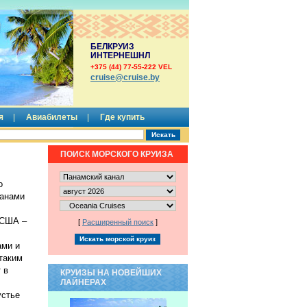
БЕЛКРУИЗ
ИНТЕРНЕШНЛ
+375 (44) 77-55-222 VEL
сruise@cruise.by
я
Авиабилеты
Где купить
ПОИСК МОРСКОГО КРУИЗА
о
еанами
 США –
[
Расширенный поиск
]
ами и
таким
 в
КРУИЗЫ НА НОВЕЙШИХ
ЛАЙНЕРАХ
устье