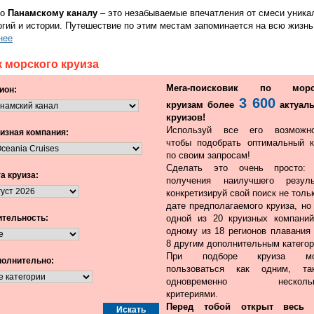
по
Панамскому каналу
– это незабываемые впечатления от смеси уника
огий и истории. Путешествие по этим местам запоминается на всю жизнь
нее
 морского круиза
Мега-поисковик по морс
ион:
3 600
круизам более
актуал
круизов!
Используй все его возможно
изная компания:
чтобы подобрать оптимальный к
по своим запросам!
Сделать это очень просто:
а круиза:
получения наилучшего резуль
конкретизируй свой поиск не толь
дате предполагаемого круиза, но
тельность:
одной из 20 круизных компаний
одному из 18 регионов плавания 
8 другим дополнительным категор
При подборе круиза мо
олнительно:
пользоваться как одним, т
одновременно нескольк
критериями.
Перед тобой открыт весь