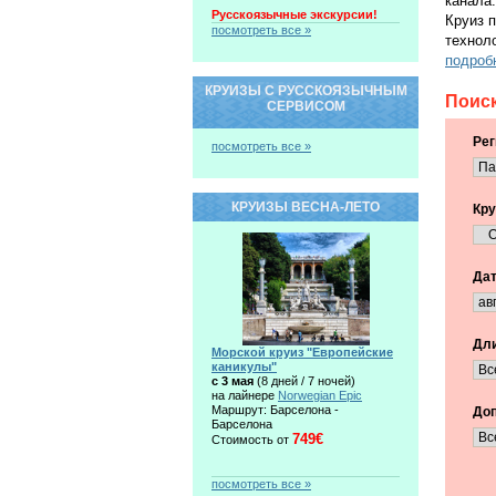
канала.
Русскоязычные экскурсии!
Круиз 
посмотреть все »
технол
подроб
КРУИЗЫ С РУССКОЯЗЫЧНЫМ
Поиск
СЕРВИСОМ
Рег
посмотреть все »
КРУИЗЫ ВЕСНА-ЛЕТО
Кру
Дат
Дли
Морской круиз "Европейские
каникулы"
c 3 мая
(8 дней / 7 ночей)
на лайнере
Norwegian Epic
Маршрут: Барселона -
Доп
Барселона
749€
Стоимость от
посмотреть все »