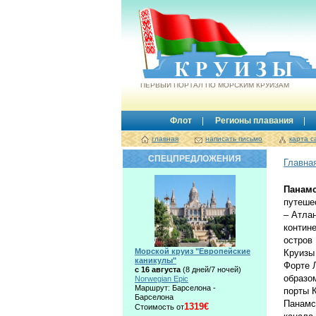
Круизы.by
ПЕРВЫЙ ПОРТАЛ ПО МОРСКИМ КРУИЗАМ
Флот
Регионы плавания
главная
написать письмо
карта с
СПЕЦПРЕДЛОЖЕНИЯ
Главна
Панамс
путеше
– Атла
контин
остров 
Морской круиз "Европейские
Круизы
каникулы"
Форте 
с 16 августа
(8 дней/7 ночей)
образо
Norwegian Epic
Маршрут: Барселона -
порты 
Барселона
Панамс
1319€
Стоимость от