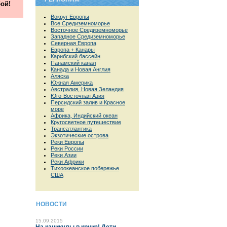
ой!
Вокруг Европы
Все Средиземноморье
Восточное Средиземноморье
Западное Средиземноморье
Северная Европа
Европа + Канары
Карибский бассейн
Панамский канал
Канада и Новая Англия
Аляска
Южная Америка
Австралия, Новая Зеландия
Юго-Восточная Азия
Персидский залив и Красное
море
Африка, Индийский океан
Кругосветное путешествие
Трансатлантика
Экзотические острова
Реки Европы
Реки России
Реки Азии
Реки Африки
Тихоокеанское побережье
США
НОВОСТИ
15.09.2015