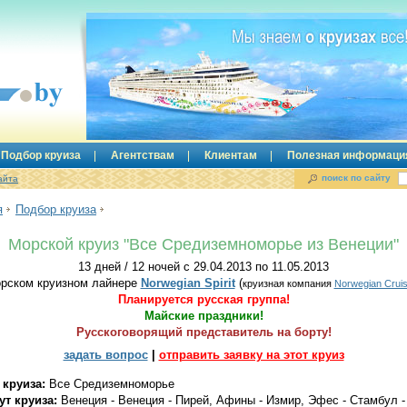
Подбор круиза
Агентствам
Клиентам
Полезная информаци
поиск по сайту
айта
я
Подбор круиза
Морской круиз "Все Средиземноморье из Венеции"
13 дней / 12 ночей с 29.04.2013 по 11.05.2013
орском круизном лайнере
Norwegian Spirit
(
круизная компания
Norwegian Cruis
Планируется русская группа!
Майские праздники!
Русскоговорящий представитель на борту!
задать вопрос
|
отправить заявку на этот круиз
 круиза:
Все Средиземноморье
т круиза:
Венеция - Венеция - Пирей, Афины - Измир, Эфес - Стамбул -