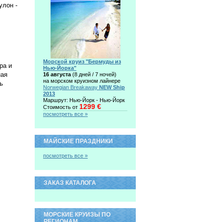
улон -
Морской круиз "Бермуды из
ра и
Нью-Йорка"
ная
16 августа
(8 дней / 7 ночей)
на морском круизном лайнере
ь
Norwegian Breakaway
NEW Ship
2013
Маршрут: Нью-Йорк - Нью-Йорк
1299 €
Стоимость от
посмотреть все »
МАЙСКИЕ ПРАЗДНИКИ
посмотреть все »
ЗАКАЗ КАТАЛОГА
МОРСКИЕ КРУИЗЫ ПО
РЕГИОНАМ