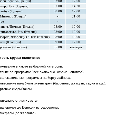
рей, Афины (Греция)
07:00
17:00
мир, Эфес (Турция)
07:00
14:30
амбул (Турция)
08:00
19:00
 Миконос (Греция)
-
21:00
оре
-
-
аполь/Помпеи (Италия)
08:00
19:00
витавеккья, Рим (Италия)
08:00
19:00
ворно, Флоренция / Пиза (Италия)
08:00
19:00
лон (Франция)
09:00
17:00
рселона (Испания)
05:00
высадка
мость круиза включено:
оживание в каюте выбранной категории;
тание по программе "все включено" (кроме напитков);
звлекательные программы на борту лайнера;
льзование палубным инвентарем (бассейны, джакузи, сауна и т.д.).
ртовые сборы/таксы.
ительно оплачивается:
иаперелет до Венеции из Барселоны;
ансферы (по желанию);