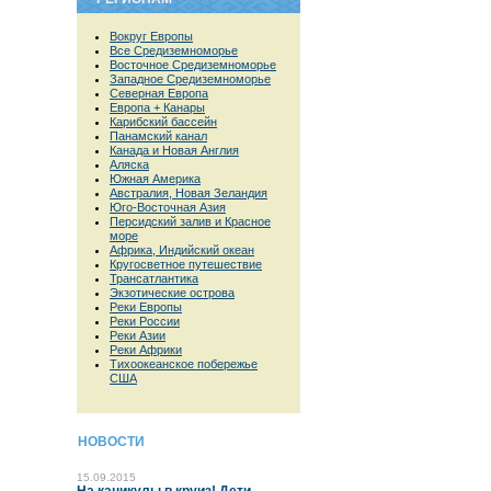
Вокруг Европы
Все Средиземноморье
Восточное Средиземноморье
Западное Средиземноморье
Северная Европа
Европа + Канары
Карибский бассейн
Панамский канал
Канада и Новая Англия
Аляска
Южная Америка
Австралия, Новая Зеландия
Юго-Восточная Азия
Персидский залив и Красное
море
Африка, Индийский океан
Кругосветное путешествие
Трансатлантика
Экзотические острова
Реки Европы
Реки России
Реки Азии
Реки Африки
Тихоокеанское побережье
США
НОВОСТИ
15.09.2015