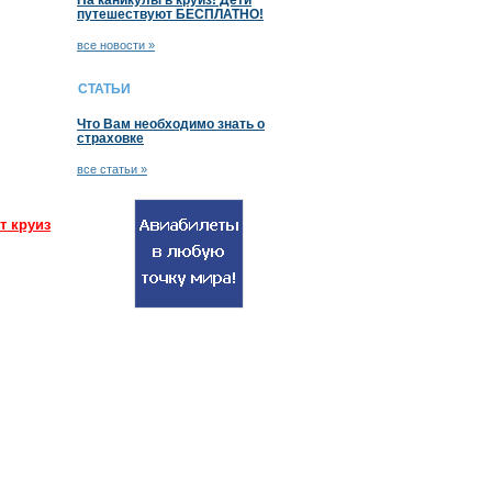
На каникулы в круиз! Дети
путешествуют БЕСПЛАТНО!
все новости »
СТАТЬИ
Что Вам необходимо знать о
страховке
все статьи »
т круиз