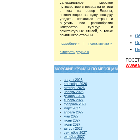
увлекательное морское
путешествие с севера на юг или
с юга на север Европы,
позволяющее за одну поездку
увидеть несколько стран и
ощутить все разнообразие
контрастов культур и
архитектурных стилей, а также
памятников старины.
Об
Оп
подробнее »
|
поиск круиза »
Пл
смотреть другие »
ПОСЕТИ
WWW.N
МОРСКИЕ КРУИЗЫ ПО МЕСЯЦАМ
август 2026
сентябрь 2026
октябрь 2026
ноябрь 2026
декабрь 2026
январь 2027
февраль 2027
март 2027
апрель 2027
май 2027
июнь 2027
июль 2027
август 2027
сентябрь 2027
октябрь 2027