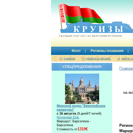
Круизы.by
ПЕРВЫЙ ПОРТАЛ ПО МОРСКИМ КРУИЗАМ
Флот
Регионы плавания
главная
написать письмо
карта с
СПЕЦПРЕДЛОЖЕНИЯ
Главна
на м
Морской круиз "Европейские
каникулы"
с 16 августа
(8 дней/7 ночей)
Norwegian Epic
Маршрут: Барселона -
Барселона
Регион
1319€
Стоимость от
Маршру