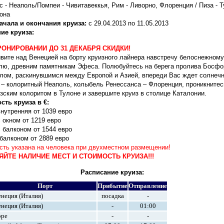
 - Неаполь/Помпеи - Чивитавеккья, Рим - Ливорно, Флоренция / Пиза - Т
она
ачала и окончания круиза:
с 29.04.2013 по 11.05.2013
ие круиза:
РОНИРОВАНИИ ДО 31 ДЕКАБРЯ СКИДКИ!
вите над Венецией на борту круизного лайнера навстречу белоснежному
лю, древним памятникам Эфеса. Полюбуйтесь на берега пролива Босфо
лом, раскинувшимся между Европой и Азией, впереди Вас ждет солнеч
 – колоритный Неаполь, колыбель Ренессанса – Флоренция, проникнитес
зским колоритом в Тулоне и завершите круиз в столице Каталонии.
сть круиза в €:
нутренняя от 1039 евро
 окном от 1219 евро
 балконом от 1544 евро
балконом от 2889 евро
сть указана на человека при двухместном размещении!
ЯЙТЕ НАЛИЧИЕ МЕСТ И СТОИМОСТЬ КРУИЗА!!!
Расписание круиза:
Порт
Прибытие
Отправление
неция (Италия)
посадка
-
неция (Италия)
-
01:00
оре
-
-