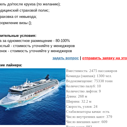
ель до/после круиза (по желанию);
дицинский страховой полис;
раховка от невыезда;
ормление визы ();
ительные условия:
а за одноместное размещение - 80-100%
рослый - стоимость уточняйте у менеджеров
енок - стоимость уточняйте у менеджеров
задать вопрос
|
отправить заявку на это
ие лайнера:
Вместимость: 2475 пассажиров
Команда (экипаж): 1300 чел.
Водоизмещение: 75338 тонн
Количество палуб: 10
Количество лифтов: 9
Длина: 268 м
Ширина: 32.2 м
Скорость, узлов: 24
Стабилизаторы качки: есть
Число внутренних кают: 379
Число внешних кают: 609
Всего кают: 983