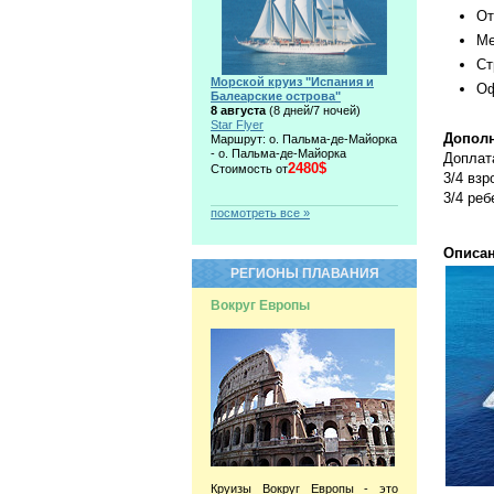
От
Ме
Ст
Морской круиз "Испания и
Оф
Балеарские острова"
8 августа
(8 дней/7 ночей)
Star Flyer
Дополн
Маршрут: о. Пальма-де-Майорка
- о. Пальма-де-Майорка
Доплат
2480$
Стоимость от
3/4 вз
3/4 реб
посмотреть все »
Описан
РЕГИОНЫ ПЛАВАНИЯ
Вокруг Европы
Круизы Вокруг Европы - это