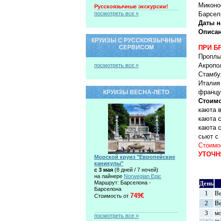
Миконос
Русскоязычные экскурсии!
посмотреть все »
Барсел
Даты н
Описан
КРУИЗЫ С РУССКОЯЗЫЧНЫМ
СЕРВИСОМ
ПРИ Б
Проплы
Акропо
посмотреть все »
Стамбу
Италия
францу
КРУИЗЫ ВЕСНА-ЛЕТО
Стоимо
каюта в
каюта с
каюта с
сьют с 
Стоимо
УТОЧН
Морской круиз "Европейские
каникулы"
c 3 мая
(8 дней / 7 ночей)
на лайнере
Norwegian Epic
Маршрут: Барселона -
День
Барселона
1
Ве
749€
Стоимость от
2
Ве
3
м
посмотреть все »