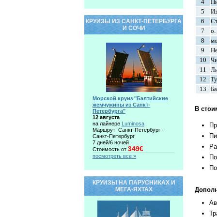
4
Пи
5
Из
6
Ст
КРУИЗЫ ИЗ САНКТ-ПЕТЕРБУРГА
И СОЧИ
7
о.
8
м
9
Не
10
Чи
11
Ли
12
Ту
13
Ба
Морской круиз "Балтийские
жемчужины из Санкт-
В стои
Петербурга"
12 августа
на лайнере
Luminosa
Пр
Маршрут: Санкт-Петербург -
Пи
Санкт-Петербург
7 дней/6 ночей
Ра
349€
Стоимость от
посмотреть все »
По
По
КРУИЗЫ НА ПАРУСНИКАХ И
МЕГА-ЯХТАХ
Дополн
Ав
Тр