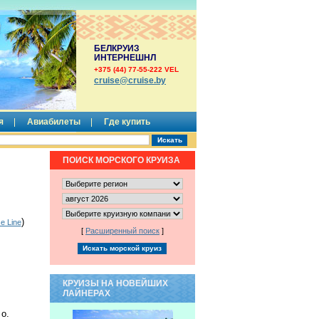
БЕЛКРУИЗ
ИНТЕРНЕШНЛ
+375 (44) 77-55-222 VEL
сruise@cruise.by
я
Авиабилеты
Где купить
ПОИСК МОРСКОГО КРУИЗА
)
e Line
[
Расширенный поиск
]
КРУИЗЫ НА НОВЕЙШИХ
ЛАЙНЕРАХ
 о.