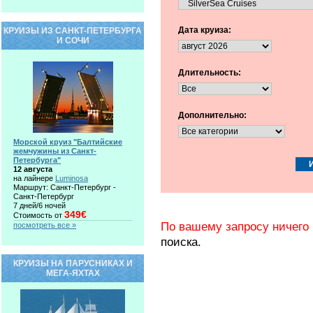
Дата круиза:
КРУИЗЫ ИЗ САНКТ-ПЕТЕРБУРГА
И СОЧИ
Длительность:
Дополнительно:
Морской круиз "Балтийские
жемчужины из Санкт-
Петербурга"
12 августа
на лайнере
Luminosa
Маршрут: Санкт-Петербург -
Санкт-Петербург
7 дней/6 ночей
349€
Стоимость от
По вашему запросу ничего 
посмотреть все »
поиска.
КРУИЗЫ НА ПАРУСНИКАХ И
МЕГА-ЯХТАХ