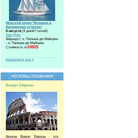
Морской круиз "Испания и
Балеарские острова"
8 августа
(8 дней/7 ночей)
Star Flyer
Маршрут: о. Пальма-де-Майорка
- о. Пальма-де-Майорка
2480$
Стоимость от
посмотреть все »
РЕГИОНЫ ПЛАВАНИЯ
Вокруг Европы
Круизы Вокруг Европы - это