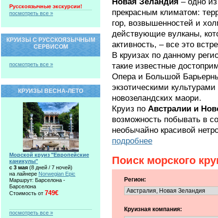
Новая Зеланди
я
– одно из
Русскоязычные экскурсии!
прекрасным климатом: тер
посмотреть все »
гор, возвышенностей и хол
действующие вулканы, кот
КРУИЗЫ С РУССКОЯЗЫЧНЫМ
активность, – все это встр
СЕРВИСОМ
В круизах по данному реги
такие известные достоприм
посмотреть все »
Опера и Большой Барьерны
экзотическими культурами
КРУИЗЫ ВЕСНА-ЛЕТО
новозеландских маори.
Круиз по
Австралии и Нов
возможность побывать в с
необычайно красивой нетр
подробнее
Морской круиз "Европейские
Поиск морского кру
каникулы"
c 3 мая
(8 дней / 7 ночей)
на лайнере
Norwegian Epic
Регион:
Маршрут: Барселона -
Барселона
749€
Стоимость от
Круизная компания:
посмотреть все »