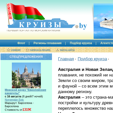
Круизы.by
ПЕРВЫЙ ПОРТАЛ ПО МОРСКИМ КРУИЗАМ
Флот
Регионы плавания
Подбор круиза
Агентст
главная
написать письмо
карта сайта
СПЕЦПРЕДЛОЖЕНИЯ
Главная
Подбор круиза
Австралия и Новая Зелан
плавания, не похожий ни на
Земли со своим миром, т
и фауной – со всем этим м
Морской круиз "Европейские
данному региону.
каникулы"
Австралия
– это страна-м
с 16 августа
(8 дней/7 ночей)
Norwegian Epic
постройки и культуру древ
Маршрут: Барселона -
Барселона
переплелось множество на
1319€
Стоимость от