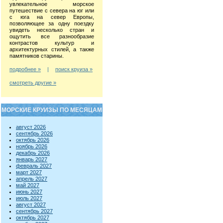
увлекательное морское
путешествие с севера на юг или
с юга на север Европы,
позволяющее за одну поездку
увидеть несколько стран и
ощутить все разнообразие
контрастов культур и
архитектурных стилей, а также
памятников старины.
подробнее »
|
поиск круиза »
смотреть другие »
МОРСКИЕ КРУИЗЫ ПО МЕСЯЦАМ
август 2026
сентябрь 2026
октябрь 2026
ноябрь 2026
декабрь 2026
январь 2027
февраль 2027
март 2027
апрель 2027
май 2027
июнь 2027
июль 2027
август 2027
сентябрь 2027
октябрь 2027