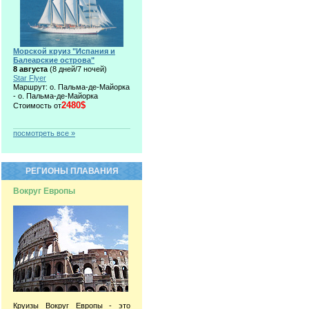
Морской круиз "Испания и
Балеарские острова"
8 августа
(8 дней/7 ночей)
Star Flyer
Маршрут: о. Пальма-де-Майорка
- о. Пальма-де-Майорка
2480$
Стоимость от
посмотреть все »
РЕГИОНЫ ПЛАВАНИЯ
Вокруг Европы
Круизы Вокруг Европы - это