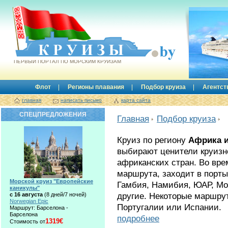
Круизы.by
ПЕРВЫЙ ПОРТАЛ ПО МОРСКИМ КРУИЗАМ
Флот
Регионы плавания
Подбор круиза
Агентст
главная
написать письмо
карта сайта
СПЕЦПРЕДЛОЖЕНИЯ
Главная
Подбор круиза
Круиз по региону
Африка и
выбирают ценители круизн
африканских стран. Во вре
маршрута, заходит в порты 
Морской круиз "Европейские
Гамбия, Намибия, ЮАР, Мо
каникулы"
другие. Некоторые маршрут
с 16 августа
(8 дней/7 ночей)
Norwegian Epic
Португалии или Испании.
Маршрут: Барселона -
Барселона
подробнее
1319€
Стоимость от