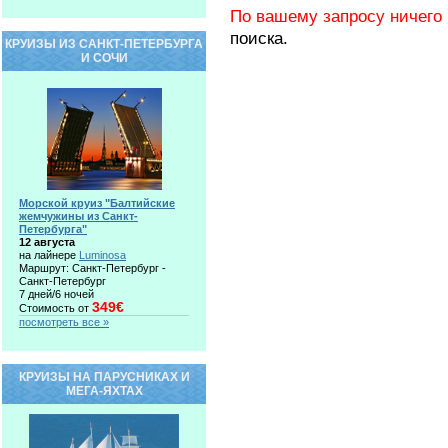
По вашему запросу ничего 
поиска.
КРУИЗЫ ИЗ САНКТ-ПЕТЕРБУРГА
И СОЧИ
Морской круиз "Балтийские
жемчужины из Санкт-
Петербурга"
12 августа
на лайнере
Luminosa
Маршрут: Санкт-Петербург -
Санкт-Петербург
7 дней/6 ночей
349€
Стоимость от
посмотреть все »
КРУИЗЫ НА ПАРУСНИКАХ И
МЕГА-ЯХТАХ