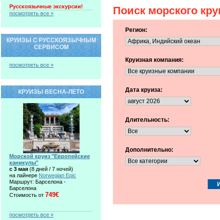
Русскоязычные экскурсии!
Поиск морского кру
посмотреть все »
Регион:
КРУИЗЫ С РУССКОЯЗЫЧНЫМ
СЕРВИСОМ
Круизная компания:
посмотреть все »
Дата круиза:
КРУИЗЫ ВЕСНА-ЛЕТО
Длительность:
Дополнительно:
Морской круиз "Европейские
каникулы"
c 3 мая
(8 дней / 7 ночей)
на лайнере
Norwegian Epic
Маршрут: Барселона -
Барселона
749€
Стоимость от
посмотреть все »