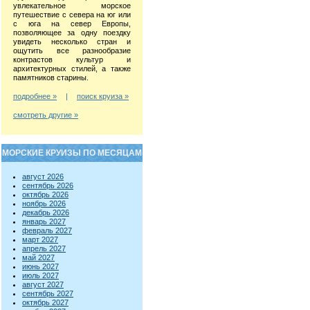
увлекательное морское
путешествие с севера на юг или
с юга на север Европы,
позволяющее за одну поездку
увидеть несколько стран и
ощутить все разнообразие
контрастов культур и
архитектурных стилей, а также
памятников старины.
подробнее »
|
поиск круиза »
смотреть другие »
МОРСКИЕ КРУИЗЫ ПО МЕСЯЦАМ
август 2026
сентябрь 2026
октябрь 2026
ноябрь 2026
декабрь 2026
январь 2027
февраль 2027
март 2027
апрель 2027
май 2027
июнь 2027
июль 2027
август 2027
сентябрь 2027
октябрь 2027