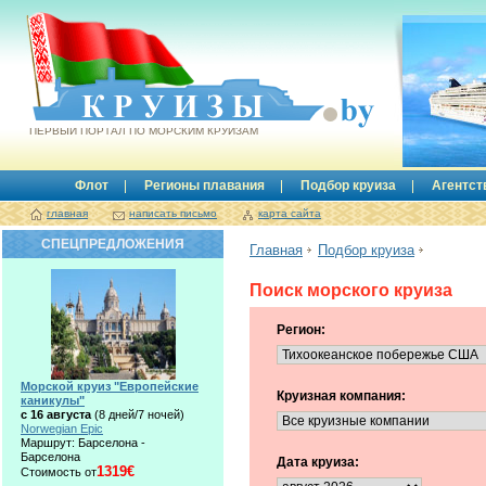
Круизы.by
ПЕРВЫЙ ПОРТАЛ ПО МОРСКИМ КРУИЗАМ
Флот
Регионы плавания
Подбор круиза
Агентст
главная
написать письмо
карта сайта
СПЕЦПРЕДЛОЖЕНИЯ
Главная
Подбор круиза
Поиск морского круиза
Регион:
Морской круиз "Европейские
Круизная компания:
каникулы"
с 16 августа
(8 дней/7 ночей)
Norwegian Epic
Маршрут: Барселона -
Барселона
Дата круиза:
1319€
Стоимость от