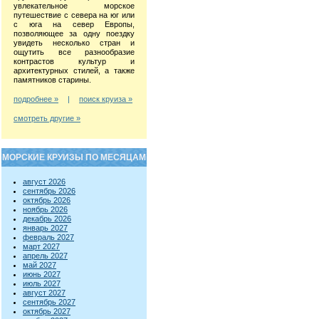
увлекательное морское
путешествие с севера на юг или
с юга на север Европы,
позволяющее за одну поездку
увидеть несколько стран и
ощутить все разнообразие
контрастов культур и
архитектурных стилей, а также
памятников старины.
подробнее »
|
поиск круиза »
смотреть другие »
МОРСКИЕ КРУИЗЫ ПО МЕСЯЦАМ
август 2026
сентябрь 2026
октябрь 2026
ноябрь 2026
декабрь 2026
январь 2027
февраль 2027
март 2027
апрель 2027
май 2027
июнь 2027
июль 2027
август 2027
сентябрь 2027
октябрь 2027