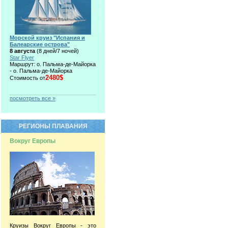
Морской круиз "Испания и
Балеарские острова"
8 августа
(8 дней/7 ночей)
Star Flyer
Маршрут: о. Пальма-де-Майорка
- о. Пальма-де-Майорка
2480$
Стоимость от
посмотреть все »
РЕГИОНЫ ПЛАВАНИЯ
Вокруг Европы
Круизы Вокруг Европы - это