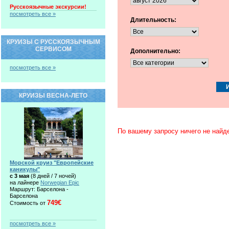
Русскоязычные экскурсии!
посмотреть все »
Длительность:
КРУИЗЫ С РУССКОЯЗЫЧНЫМ
СЕРВИСОМ
Дополнительно:
посмотреть все »
КРУИЗЫ ВЕСНА-ЛЕТО
По вашему запросу ничего не найд
Морской круиз "Европейские
каникулы"
c 3 мая
(8 дней / 7 ночей)
на лайнере
Norwegian Epic
Маршрут: Барселона -
Барселона
749€
Стоимость от
посмотреть все »