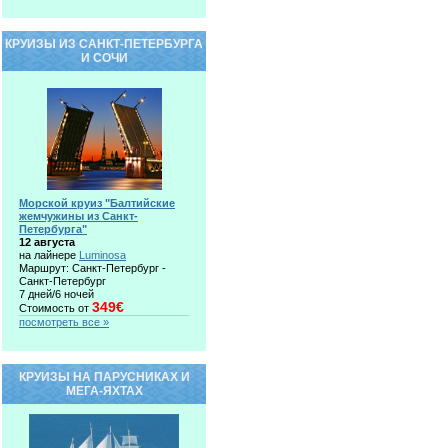
КРУИЗЫ ИЗ САНКТ-ПЕТЕРБУРГА
И СОЧИ
Морской круиз "Балтийские
жемчужины из Санкт-
Петербурга"
12 августа
на лайнере
Luminosa
Маршрут: Санкт-Петербург -
Санкт-Петербург
7 дней/6 ночей
349€
Стоимость от
посмотреть все »
КРУИЗЫ НА ПАРУСНИКАХ И
МЕГА-ЯХТАХ