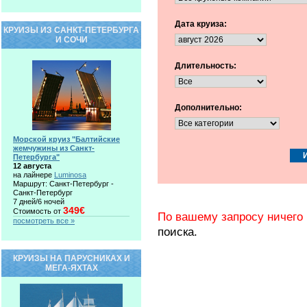
Дата круиза:
КРУИЗЫ ИЗ САНКТ-ПЕТЕРБУРГА
И СОЧИ
Длительность:
Дополнительно:
Морской круиз "Балтийские
жемчужины из Санкт-
Петербурга"
12 августа
на лайнере
Luminosa
Маршрут: Санкт-Петербург -
Санкт-Петербург
7 дней/6 ночей
349€
Стоимость от
По вашему запросу ничего 
посмотреть все »
поиска.
КРУИЗЫ НА ПАРУСНИКАХ И
МЕГА-ЯХТАХ