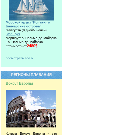
Морской круиз "Испания и
Балеарские острова"
8 августа
(8 дней/7 ночей)
Star Flyer
Маршрут: о. Пальма-де-Майорка
- о. Пальма-де-Майорка
2480$
Стоимость от
посмотреть все »
РЕГИОНЫ ПЛАВАНИЯ
Вокруг Европы
Круизы Вокруг Европы - это