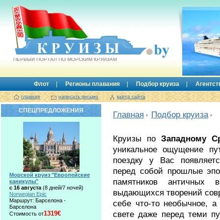
Круизы.by
ПЕРВЫЙ ПОРТАЛ ПО МОРСКИМ КРУИЗАМ
Флот
Регионы плавания
Подбор круиза
Агентст
главная
написать письмо
карта сайта
СПЕЦПРЕДЛОЖЕНИЯ
Главная
Подбор круиза
Круизы по
Западному С
уникальное ощущение пут
поездку у Вас появляетс
перед собой прошлые эпо
Морской круиз "Европейские
памятников античных 
каникулы"
с 16 августа
(8 дней/7 ночей)
выдающихся творений совр
Norwegian Epic
Маршрут: Барселона -
себе что-то необычное, а
Барселона
свете даже перед теми п
1319€
Стоимость от