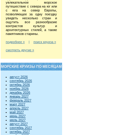
увлекательное морское
путешествие с севера на юг или
с юга на север Европы,
позволяющее за одну поездку
увидеть несколько стран и
ощутить все разнообразие
контрастов культур и
архитектурных стилей, а также
памятников старины.
подробнее »
|
поиск круиза »
смотреть другие »
МОРСКИЕ КРУИЗЫ ПО МЕСЯЦАМ
август 2026
сентябрь 2026
октябрь 2026
ноябрь 2026
декабрь 2026
январь 2027
февраль 2027
март 2027
апрель 2027
май 2027
июнь 2027
июль 2027
август 2027
сентябрь 2027
октябрь 2027