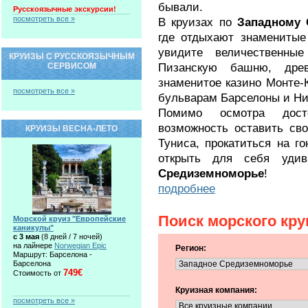
бывали.
Русскоязычные экскурсии!
посмотреть все »
В круизах по
Западному
где отдыхают знаменитые
увидите величественны
КРУИЗЫ С РУССКОЯЗЫЧНЫМ
Пизанскую башню, дре
СЕРВИСОМ
знаменитое казино Монте-К
посмотреть все »
бульварам Барселоны и Ни
Помимо осмотра дост
возможность оставить св
КРУИЗЫ ВЕСНА-ЛЕТО
Туниса, прокатиться на г
открыть для себя уди
Средиземноморье
!
подробнее
Поиск морского кру
Морской круиз "Европейские
каникулы"
c 3 мая
(8 дней / 7 ночей)
на лайнере
Norwegian Epic
Регион:
Маршрут: Барселона -
Барселона
749€
Стоимость от
Круизная компания:
посмотреть все »